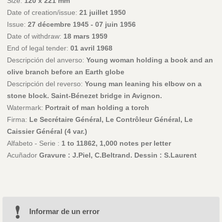
Size:
120 x 221 mm
Date of creation/issue:
21 juillet 1950
Issue:
27 décembre 1945 - 07 juin 1956
Date of withdraw:
18 mars 1959
End of legal tender:
01 avril 1968
Descripción del anverso:
Young woman holding a book and an
olive branch before an Earth globe
Descripción del reverso:
Young man leaning his elbow on a
stone block. Saint-Bénezet bridge in Avignon.
Watermark:
Portrait of man holding a torch
Firma:
Le Secrétaire Général, Le Contrôleur Général, Le
Caissier Général (4 var.)
Alfabeto - Serie :
1 to 11862, 1,000 notes per letter
Acuñador
Gravure : J.Piel, C.Beltrand. Dessin : S.Laurent
Informar de un error