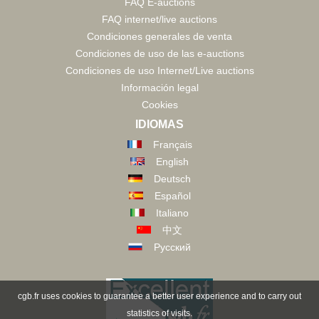
FAQ E-auctions
FAQ internet/live auctions
Condiciones generales de venta
Condiciones de uso de las e-auctions
Condiciones de uso Internet/Live auctions
Información legal
Cookies
IDIOMAS
Français
English
Deutsch
Español
Italiano
中文
Русский
cgb.fr uses cookies to guarantee a better user experience and to carry out
statistics of visits.