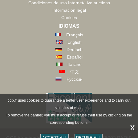
Condiciones de uso Internet/Live auctions
Información legal
Cookies
IDIOMAS
Français
English
Deutsch
Español
Italiano
中文
Русский
cgb.fr uses cookies to guarantee a better user experience and to carry out
statistics of visits.
To remove the banner, you must accept or refuse their use by clicking on the
corresponding buttons.
x
ACCEPT ALL
REFUSE ALL