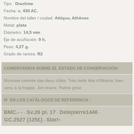
Tipo :
Drachme
Fecha:
c. 430 AC.
Nombre del taller / ciudad:
Attique, Athènes
Metal:
plata
Diámetro:
14,5 mm
Eje de acuñación:
9 h.
Peso:
4,27 g.
Grado de rareza:
R2
COMENTARIOS SOBRE EL ESTADO DE CONSERVACIÓN:
Monnaie centrée des deux côtés. Très belle tête d’Athéna, bien
venu à la frappe. Joli revers. Patine grise
N° EN LOS CATÁLOGOS DE REFERENCIA :
BMC.- -
Sv.26 pl. 17
Delepierre1446
-
-
-
GC.2527 (125£)
Starr-
-