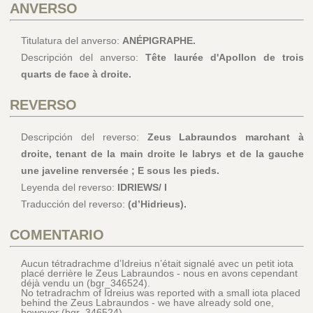
ANVERSO
Titulatura del anverso:
ANÉPIGRAPHE.
Descripción del anverso:
Tête laurée d'Apollon de trois
quarts de face à droite.
REVERSO
Descripción del reverso:
Zeus Labraundos marchant à
droite, tenant de la main droite le labrys et de la gauche
une javeline renversée ; E sous les pieds.
Leyenda del reverso:
IDRIEWS/ I
Traducción del reverso:
(d’Hidrieus).
COMENTARIO
Aucun tétradrachme d’Idreius n’était signalé avec un petit iota
placé derrière le Zeus Labraundos - nous en avons cependant
déjà vendu un (bgr_346524).
No tetradrachm of Idreius was reported with a small iota placed
behind the Zeus Labraundos - we have already sold one,
however (bgr_346524)