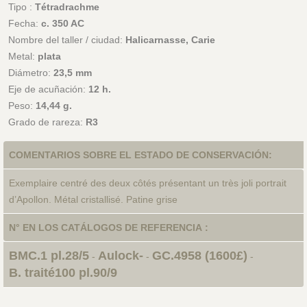
Tipo :
Tétradrachme
Fecha:
c. 350 AC
Nombre del taller / ciudad:
Halicarnasse, Carie
Metal:
plata
Diámetro:
23,5 mm
Eje de acuñación:
12 h.
Peso:
14,44 g.
Grado de rareza:
R3
COMENTARIOS SOBRE EL ESTADO DE CONSERVACIÓN:
Exemplaire centré des deux côtés présentant un très joli portrait
d’Apollon. Métal cristallisé. Patine grise
N° EN LOS CATÁLOGOS DE REFERENCIA :
BMC.1 pl.28/5
Aulock-
GC.4958 (1600£)
-
-
-
B. traité100 pl.90/9