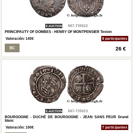
687-735022
E-AUCTION
PRINCIPAUTY OF DOMBES - HENRY OF MONTPENSIER Teston
Valoración:
140
€
8 participantes
BC
26 €
687-735023
E-AUCTION
BOURGOGNE - DUCHÉ DE BOURGOGNE - JEAN SANS PEUR Grand
blanc
Valoración:
100
€
7 participantes