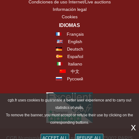
Condiciones de uso Internet/Live auctions
Información legal
Cookies
IDIOMAS
Français
English
Deutsch
Español
Italiano
中文
Русский
cgb.fr uses cookies to guarantee a better user experience and to carry out
statistics of visits.
To remove the banner, you must accept or refuse their use by clicking on the
corresponding buttons.
x
ACCEPT ALL
REFUSE ALL
CGB Numismàtica Paris - 36 rue Vivienne - 75002 PARIS