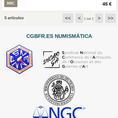
MBC
45 €
5 artículos
<<
<
>
>>
1 sur 1
CGBFR.ES NUMISMÀTICA