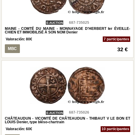
687-735025
E-AUCTION
MAINE - COMTÉ DU MAINE - MONNAYAGE D'HERBERT Ier ÉVEILLE-
CHIEN ET IMMOBILISÉ À SON NOM Denier
Valoración:
80
€
7 participantes
MBC
32 €
687-735026
E-AUCTION
CHÂTEAUDUN - VICOMTÉ DE CHÂTEAUDUN - THIBAUT V LE BON ET
LOUIS Denier, type bléso-chartrain
Valoración:
60
€
10 participantes