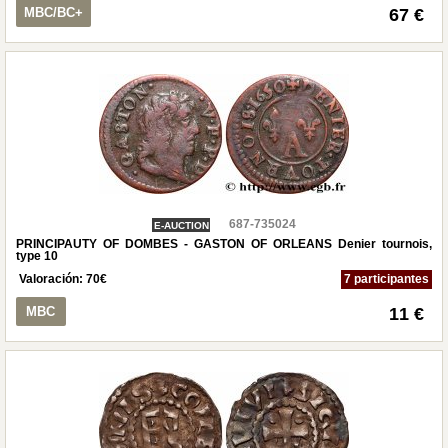
MBC/BC+
67 €
687-735024
E-AUCTION
PRINCIPAUTY OF DOMBES - GASTON OF ORLEANS Denier tournois,
type 10
Valoración:
70
€
7 participantes
MBC
11 €