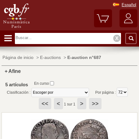
Español
Página de inicio
>
E-auctions
>
E-auction n°687
+ Afine
En curso
5 artículos
Clasificación :
Por página :
<<
<
>
>>
1 sur 1