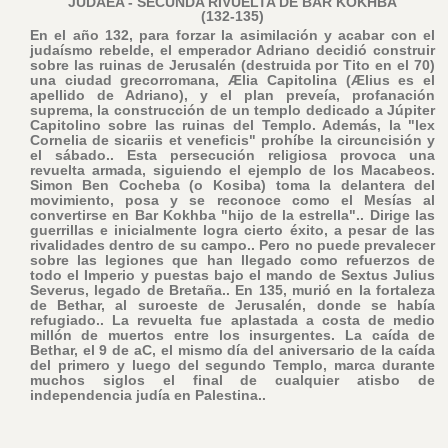
JUDAEA - SECUNDA RIVUELTA DE BAR KOKHBA
(132-135)
En el año 132, para forzar la asimilación y acabar con el
judaísmo rebelde, el emperador Adriano decidió construir
sobre las ruinas de Jerusalén (destruida por Tito en el 70)
una ciudad grecorromana, Ælia Capitolina (Ælius es el
apellido de Adriano), y el plan preveía, profanación
suprema, la construcción de un templo dedicado a Júpiter
Capitolino sobre las ruinas del Templo. Además, la "lex
Cornelia de sicariis et veneficis" prohíbe la circuncisión y
el sábado.. Esta persecución religiosa provoca una
revuelta armada, siguiendo el ejemplo de los Macabeos.
Simon Ben Cocheba (o Kosiba) toma la delantera del
movimiento, posa y se reconoce como el Mesías al
convertirse en Bar Kokhba "hijo de la estrella".. Dirige las
guerrillas e inicialmente logra cierto éxito, a pesar de las
rivalidades dentro de su campo.. Pero no puede prevalecer
sobre las legiones que han llegado como refuerzos de
todo el Imperio y puestas bajo el mando de Sextus Julius
Severus, legado de Bretaña.. En 135, murió en la fortaleza
de Bethar, al suroeste de Jerusalén, donde se había
refugiado.. La revuelta fue aplastada a costa de medio
millón de muertos entre los insurgentes. La caída de
Bethar, el 9 de aC, el mismo día del aniversario de la caída
del primero y luego del segundo Templo, marca durante
muchos siglos el final de cualquier atisbo de
independencia judía en Palestina..