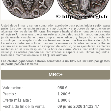
Usted debe firmar y ser un comprador aprobado para pujar,
Inicia sesión para
pujar
. Las cuentas están sujetas a la aprobación y el proceso de aprobación se
alcanzan dentro de las 48 horas. No espere hasta el día en una venta se cierra
el registro.Al hacer una oferta en este artículo usted está firmando un contrato
jurídicamente vinculante para comprar este artículo y haga clic en «oferta»
constituye una aceptación de
los términos de uso de live auctions de cgb.fr
.
La subasta debe ser colocado en euros enteros cantidades venta only.The se
cerrará en el momento en la descripción del artículo, no se ejecutarán las ofertas
recibidas en el sitio después de la hora de cierre. Veces Transmition pueden
variar y las ofertas pueden ser rechazadas si espera a los últimos segundos.
Para más información envie el
FAQ Live auction.
Las ofertas ganadoras estarán sometidas a un 18% IVA incluido por gastos
de participación a la venta.
MBC+
Valoración :
950 €
Precio :
1 200 €
Oferta más alta :
1 800 €
Fecha de fin de la venta :
09 junio 2026 14:23:47