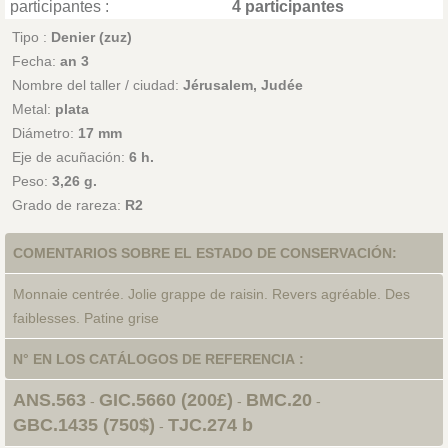
participantes :
4 participantes
Tipo :
Denier (zuz)
Fecha:
an 3
Nombre del taller / ciudad:
Jérusalem, Judée
Metal:
plata
Diámetro:
17 mm
Eje de acuñación:
6 h.
Peso:
3,26 g.
Grado de rareza:
R2
COMENTARIOS SOBRE EL ESTADO DE CONSERVACIÓN:
Monnaie centrée. Jolie grappe de raisin. Revers agréable. Des
faiblesses. Patine grise
N° EN LOS CATÁLOGOS DE REFERENCIA :
ANS.563
GIC.5660 (200£)
BMC.20
-
-
-
GBC.1435 (750$)
TJC.274 b
-