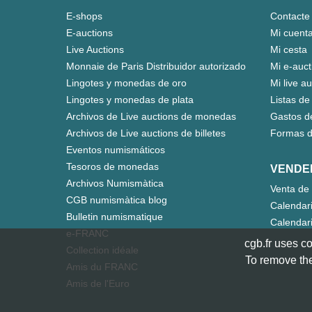
E-shops
Contacte
E-auctions
Mi cuent
Live Auctions
Mi cesta
Monnaie de Paris Distribuidor autorizado
Mi e-auct
Lingotes y monedas de oro
Mi live a
Lingotes y monedas de plata
Listas de
Archivos de Live auctions de monedas
Gastos d
Archivos de Live auctions de billetes
Formas d
Eventos numismáticos
Tesoros de monedas
VENDE
Archivos Numismàtica
Venta de 
CGB numismàtica blog
Calendar
Bulletin numismatique
Calendari
e-FRANC
cgb.fr uses co
Collection idéale
To remove the
Amis du FRANC
Amis de l'Euro