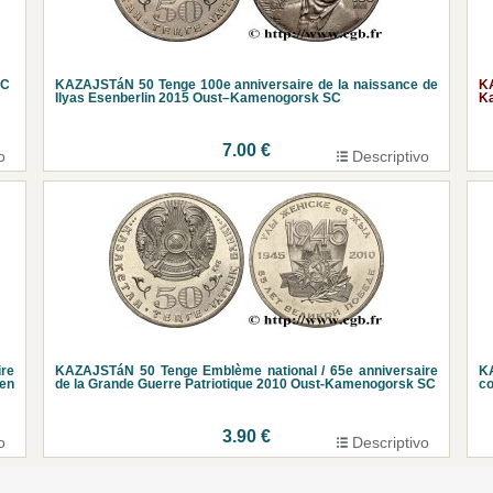
SC
KAZAJSTáN 50 Tenge 100e anniversaire de la naissance de
K
Ilyas Esenberlin 2015 Oust–Kamenogorsk SC
K
7.00 €
o
Descriptivo
ire
KAZAJSTáN 50 Tenge Emblème national / 65e anniversaire
KA
en
de la Grande Guerre Patriotique 2010 Oust-Kamenogorsk SC
c
3.90 €
o
Descriptivo