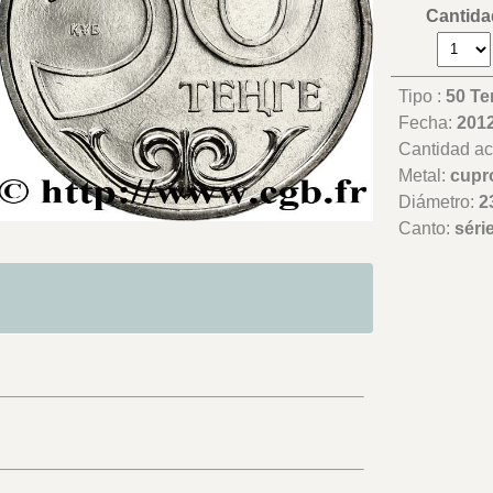
Cantida
Tipo :
50 Te
Fecha:
201
Cantidad a
Metal:
cupr
Diámetro:
2
Canto:
séri