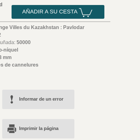
d
AÑADIR A SU CESTA
nge Villes du Kazakhstan : Pavlodar
2
cuñada:
50000
o-níquel
3 mm
es de cannelures
Informar de un error
Imprimir la página