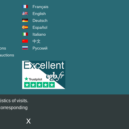
Français
English
Deutsch
Español
Italiano
中文
ions
Русский
auctions
tics of visits.
 corresponding
x