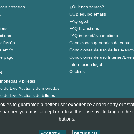
 con nosotros
¿Quiénes somos?
a
CGB equipo emails
FAQ cgb.fr
ions
FAQ E-auctions
uctions
FAQ internet/live auctions
 difusión
Condiciones generales de venta
e envío
Condiciones de uso de las e-auct
e pago
Condiciones de uso Internet/Live 
Información legal
Cookies
R
monedas y billetes
io de Live Auctions de monedas
o de Live Auctions de billetes
okies to guarantee a better user experience and to carry out statis
 banner, you must accept or refuse their use by clicking on the
buttons.
ACCEPT ALL
REFUSE ALL