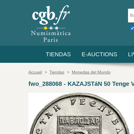
TIENDAS
E-AUCTIONS
L
Accueil
>
Tiendas
>
Monedas del Mundo
fwo_288068
-
KAZAJSTáN 50 Tenge Vi