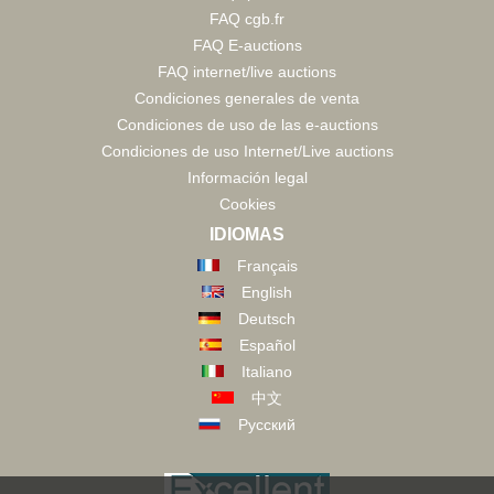
FAQ cgb.fr
FAQ E-auctions
FAQ internet/live auctions
Condiciones generales de venta
Condiciones de uso de las e-auctions
Condiciones de uso Internet/Live auctions
Información legal
Cookies
IDIOMAS
Français
English
Deutsch
Español
Italiano
中文
Русский