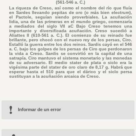
(561-546 a. C.)
La riqueza de Creso, así como el nombre del río que fluía
en Sardes llevando pepitas de oro (o más bien electrum),
el Pactole, seguían siendo proverbiales. La acuñación
lidia, una de las primeras en el mundo griego, comenzaría
a mediados del siglo VII aC Bajo Creso tenemos una
importante y diversificada acuñación. Creso sucedió a
Aliattes II (610-561 a. C.). El comienzo de su reinado fue
brillante, pero chocó con el nuevo rey de los persas, Ciro.
Estalló la guerra entre los dos reinos. Sardis cayó en el 546
a. C. bajo los golpes de los persas de Ciro que perdonaron
la vida a Creso. Sardis se convirtió en la capital de una
satrapía. Ciro mantuvo el sistema monetario y las monedas
de su adversario. El medio stater de plata o siclo era la
vigésima parte del stater de oro claro de 8,17 g. Habrá que
esperar hasta el 510 para que el dárico y el siclo persa
sustituyan a la acuñación arcaica de Creso.
Informar de un error