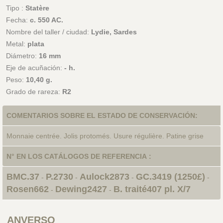
Tipo :
Statère
Fecha:
c. 550 AC.
Nombre del taller / ciudad:
Lydie, Sardes
Metal:
plata
Diámetro:
16 mm
Eje de acuñación:
- h.
Peso:
10,40 g.
Grado de rareza:
R2
COMENTARIOS SOBRE EL ESTADO DE CONSERVACIÓN:
Monnaie centrée. Jolis protomés. Usure régulière. Patine grise
N° EN LOS CATÁLOGOS DE REFERENCIA :
BMC.37
P.2730
Aulock2873
GC.3419 (1250£)
-
-
-
-
Rosen662
Dewing2427
B. traité407 pl. X/7
-
-
ANVERSO