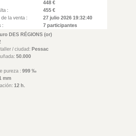
448 €
lta :
455 €
 de la venta :
27 julio 2026 19:32:40
 :
7 participantes
Euro DES RÉGIONS (or)
2
aller / ciudad:
Pessac
cuñada:
50.000
e pureza :
999 ‰
1 mm
ación:
12 h.
e