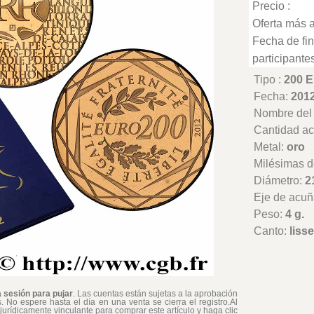
Precio :
Oferta más a
Fecha de fin
participantes
Tipo :
200 
Fecha:
201
Nombre del t
Cantidad a
Metal:
oro
Milésimas d
Diámetro:
2
Eje de acuñ
Peso:
4 g.
Canto:
liss
a sesión para pujar
. Las cuentas están sujetas a la aprobación
 No espere hasta el día en una venta se cierra el registro.Al
 jurídicamente vinculante para comprar este artículo y haga clic