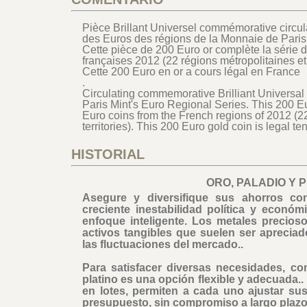
Pièce Brillant Universel commémorative circula
des Euros des régions de la Monnaie de Paris
Cette pièce de 200 Euro or complète la série 
françaises 2012 (22 régions métropolitaines e
Cette 200 Euro en or a cours légal en France
.
Circulating commemorative Brilliant Universal 
Paris Mint's Euro Regional Series. This 200 Eu
Euro coins from the French regions of 2012 (2
territories). This 200 Euro gold coin is legal te
HISTORIAL
ORO, PALADIO Y 
Asegure y diversifique sus ahorros co
creciente inestabilidad política y económ
enfoque inteligente. Los metales precioso
activos tangibles que suelen ser apreciad
las fluctuaciones del mercado..
Para satisfacer diversas necesidades, co
platino es una opción flexible y adecuada..
en lotes, permiten a cada uno ajustar su
presupuesto, sin compromiso a largo plazo