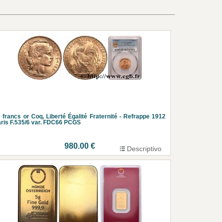
 francs or Coq, Liberté Égalité Fraternité - Refrappe 1912
ris F.535/6 var. FDC66 PCGS
980.00 €
Descriptivo