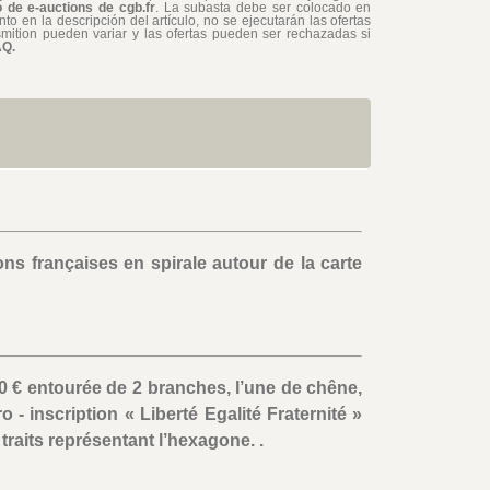
 de e-auctions de cgb.fr
. La subasta debe ser colocado en
o en la descripción del artículo, no se ejecutarán las ofertas
smition pueden variar y las ofertas pueden ser rechazadas si
AQ.
s françaises en spirale autour de la carte
00 € entourée de 2 branches, l’une de chêne,
ro - inscription « Liberté Egalité Fraternité »
traits représentant l’hexagone. .