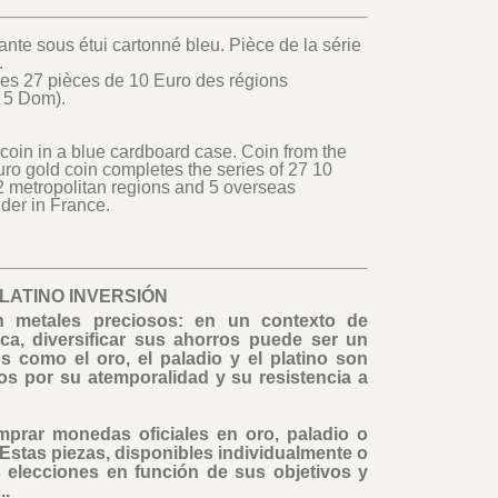
nte sous étui cartonné bleu. Pièce de la série
.
des 27 pièces de 10 Euro des régions
t 5 Dom).
coin in a blue cardboard case. Coin from the
ro gold coin completes the series of 27 10
2 metropolitan regions and 5 overseas
nder in France.
PLATINO INVERSIÓN
n metales preciosos: en un contexto de
ica, diversificar sus ahorros puede ser un
s como el oro, el paladio y el platino son
os por su atemporalidad y su resistencia a
mprar monedas oficiales en oro, paladio o
 Estas piezas, disponibles individualmente o
s elecciones en función de sus objetivos y
..