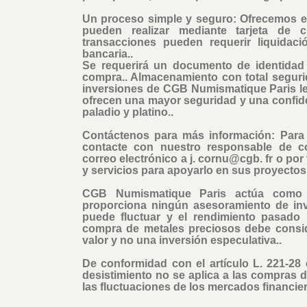
Un proceso simple y seguro: Ofrecemos e
pueden realizar mediante tarjeta de c
transacciones pueden requerir liquidaci
bancaria..
Se requerirá un documento de identidad v
compra.
. Almacenamiento con total seguri
inversiones de CGB Numismatique Paris l
ofrecen una mayor seguridad y una confid
paladio y platino..
Contáctenos para más información: Para 
contacte con nuestro responsable de c
correo electrónico a j. cornu@cgb. fr o po
y servicios para apoyarlo en sus proyectos 
CGB Numismatique Paris actúa como 
proporciona ningún asesoramiento de inve
puede fluctuar y el rendimiento pasado 
compra de metales preciosos debe consid
valor y no una inversión especulativa..
De conformidad con el artículo L. 221-28
desistimiento no se aplica a las compras 
las fluctuaciones de los mercados financier