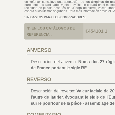
en «oferta» constituye una aceptación de
los términos de uso
euros enteros cantidades venta only.The se cerrará en el moment
recibidas en el sitio después de la hora de cierre. Veces Tran
espera a los últimos segundos. Para más información envie el
F
SIN GASTOS PARA LOS COMPRADORES.
N° EN LOS CATÁLOGOS DE
€454101 1
REFERENCIA :
ANVERSO
Descripción del anverso:
Noms des 27 région
de France portant le sigle RF..
REVERSO
Descripción del reverso:
Valeur faciale de 2
l’autre de laurier, évoquant le sigle de l’Eu
sur le pourtour de la pièce - assemblage de 
COMENTARIO