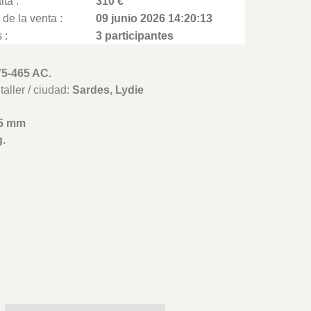
lta :
310 €
 de la venta :
09 junio 2026 14:20:13
 :
3 participantes
75-465 AC.
aller / ciudad:
Sardes, Lydie
5 mm
g.