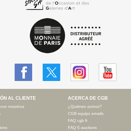
ÓN AL CLIENTE
ACERCA DE CGB
 con nosotros
¿Quiénes somos?
a
CGB equipo emails
FAQ cgb.fr
ions
FAQ E-auctions