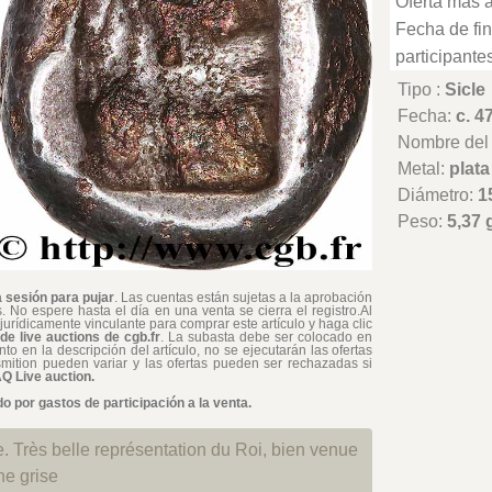
Oferta más a
Fecha de fin
participantes
Tipo :
Sicle
Fecha:
c. 4
Nombre del t
Metal:
plata
Diámetro:
1
Peso:
5,37 
a sesión para pujar
. Las cuentas están sujetas a la aprobación
 No espere hasta el día en una venta se cierra el registro.Al
 jurídicamente vinculante para comprar este artículo y haga clic
de live auctions de cgb.fr
. La subasta debe ser colocado en
o en la descripción del artículo, no se ejecutarán las ofertas
smition pueden variar y las ofertas pueden ser rechazadas si
Q Live auction.
 por gastos de participación a la venta.
. Très belle représentation du Roi, bien venue
ne grise