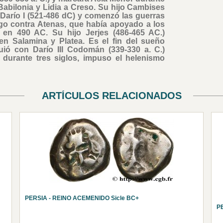
Babilonia y Lidia a Creso. Su hijo Cambises
Darío I (521-486 dC) y comenzó las guerras
ego contra Atenas, que había apoyado a los
 en 490 AC. Su hijo Jerjes (486-465 AC.)
 en Salamina y Platea. Es el fin del sueño
uió con Darío III Codomán (339-330 a. C.)
 durante tres siglos, impuso el helenismo
ARTÍCULOS RELACIONADOS
PERSIA - REINO ACEMENIDO Sicle BC+
P