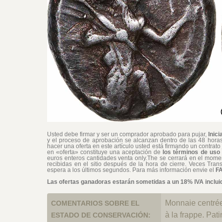
Usted debe firmar y ser un comprador aprobado para pujar,
Inici
y el proceso de aprobación se alcanzan dentro de las 48 horas.
hacer una oferta en este artículo usted está firmando un contrato
en «oferta» constituye una aceptación de
los términos de uso 
euros enteros cantidades venta only.The se cerrará en el moment
recibidas en el sitio después de la hora de cierre. Veces Tran
espera a los últimos segundos. Para más información envie el
FA
Las ofertas ganadoras estarán sometidas a un 18% IVA incluido
Monnaie centrée
COMENTARIOS SOBRE EL
à la frappe. Pati
ESTADO DE CONSERVACIÓN: