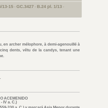
86/13-15
GC.3427
B.24 pl. 1/13
-
-
-
, en archer mélophore, à demi-agenouillé à
e cinq dents, vêtu de la candys, tenant une
he.
.
INO ACEMENIDO
- IV a. C.)
559-330 a. C.) y marcará Asia Menor durante