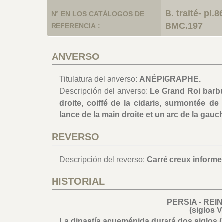
B. traité- pl.
N° EN LOS CATÁLOGOS DE
BMC.197
REFERENCIA :
ANVERSO
Titulatura del anverso:
ANÉPIGRAPHE.
Descripción del anverso:
Le Grand Roi barbu
droite, coiffé de la cidaris, surmontée d
lance de la main droite et un arc de la gauc
REVERSO
Descripción del reverso:
Carré creux informe
HISTORIAL
PERSIA - RE
(siglos V 
La dinastía aqueménida durará dos siglos (