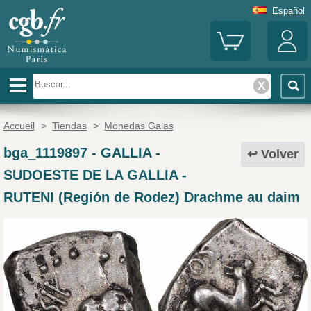
Español
Accueil
>
Tiendas
>
Monedas Galas
bga_1119897
-
GALLIA -
Volver
SUDOESTE DE LA GALLIA -
RUTENI (Región de Rodez) Drachme au daim