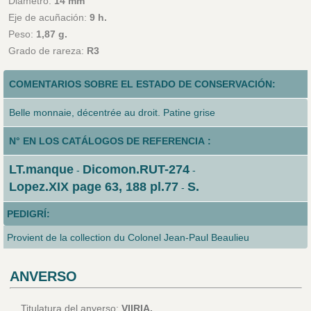
Diámetro:
14 mm
Eje de acuñación:
9 h.
Peso:
1,87 g.
Grado de rareza:
R3
COMENTARIOS SOBRE EL ESTADO DE CONSERVACIÓN:
Belle monnaie, décentrée au droit. Patine grise
N° EN LOS CATÁLOGOS DE REFERENCIA :
LT.manque
Dicomon.RUT-274
-
-
Lopez.XIX page 63, 188 pl.77
S.
-
PEDIGRÍ:
Provient de la collection du Colonel Jean-Paul Beaulieu
ANVERSO
Titulatura del anverso:
VIIRIA.