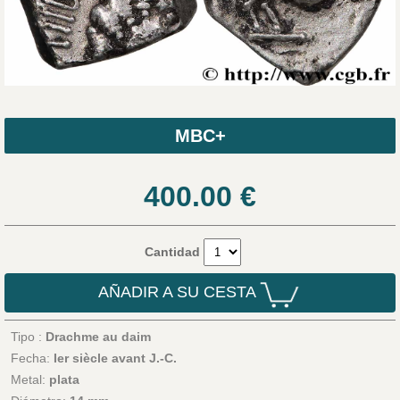
MBC+
400.00
€
Cantidad
AÑADIR A SU CESTA
Tipo :
Drachme au daim
Fecha:
Ier siècle avant J.-C.
Metal:
plata