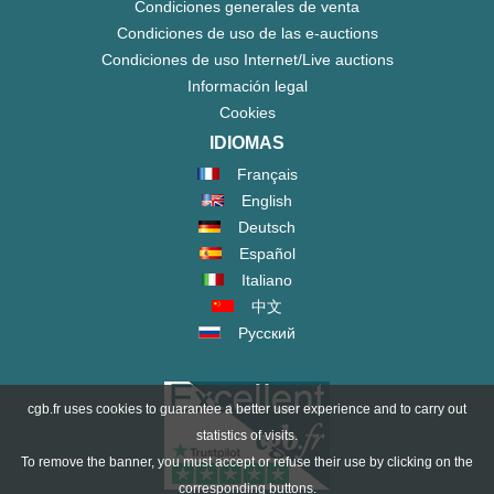
Condiciones generales de venta
Condiciones de uso de las e-auctions
Condiciones de uso Internet/Live auctions
Información legal
Cookies
IDIOMAS
Français
English
Deutsch
Español
Italiano
中文
Русский
cgb.fr uses cookies to guarantee a better user experience and to carry out
statistics of visits.
To remove the banner, you must accept or refuse their use by clicking on the
corresponding buttons.