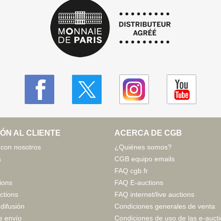
ÓN AL CLIENTE
ACERCA DE CGB
 con nosotros
¿Quiénes somos?
a
CGB equipo emails
FAQ cgb.fr
ions
FAQ E-auctions
uctions
FAQ internet/live auctions
 difusión
Condiciones generales de venta
e envío
Condiciones de uso de las e-auct