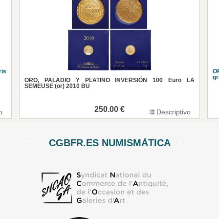
ris
O
g
ORO, PALADIO Y PLATINO INVERSIÓN 100 Euro LA
SEMEUSE (or) 2010 BU
250.00 €
o
Descriptivo
CGBFR.ES NUMISMÀTICA