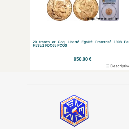
20 francs or Coq, Liberté Égalité Fraternité 1908 Pa
F.535/2 FDC65 PCGS
950.00 €
Descriptiv