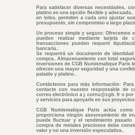
Para satisfacer diversas necesidades, co
platino es una opción flexible y adecuada..
en lotes, permiten a cada uno ajustar su
presupuesto, sin compromiso a largo plazo
Un proceso simple y seguro: Ofrecemos e
pueden realizar mediante tarjeta de c
transacciones pueden requerir liquidaci
bancaria..
Se requerirá un documento de identidad v
compra.
. Almacenamiento con total seguri
inversiones de CGB Numismatique Paris l
ofrecen una mayor seguridad y una confid
paladio y platino..
Contáctenos para más información: Para 
contacte con nuestro responsable de c
correo electrónico a j. cornu@cgb. fr o po
y servicios para apoyarlo en sus proyectos 
CGB Numismatique Paris actúa como 
proporciona ningún asesoramiento de inve
puede fluctuar y el rendimiento pasado 
compra de metales preciosos debe consid
valor y no una inversión especulativa..