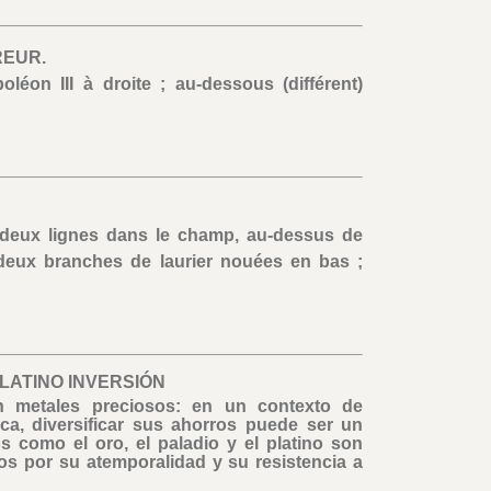
REUR.
léon III à droite ; au-dessous (différent)
deux lignes dans le champ, au-dessus de
eux branches de laurier nouées en bas ;
PLATINO INVERSIÓN
n metales preciosos: en un contexto de
ica, diversificar sus ahorros puede ser un
s como el oro, el paladio y el platino son
os por su atemporalidad y su resistencia a