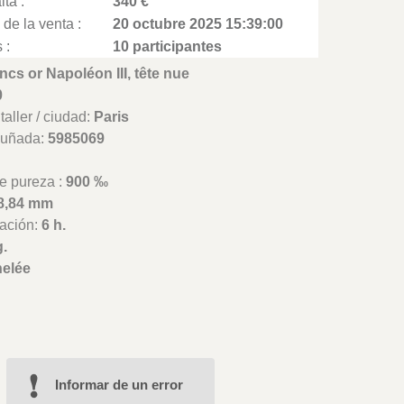
lta :
340 €
 de la venta :
20 octubre 2025 15:39:00
 :
10 participantes
ancs or Napoléon III, tête nue
0
aller / ciudad:
Paris
cuñada:
5985069
e pureza :
900 ‰
8,84 mm
ación:
6 h.
g.
elée
Informar de un error