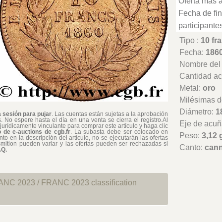
Oferta más a
Fecha de fin
participantes
Tipo :
10 fr
Fecha:
186
Nombre del t
Cantidad a
Metal:
oro
Milésimas d
Diámetro:
1
a sesión para pujar
. Las cuentas están sujetas a la aprobación
 No espere hasta el día en una venta se cierra el registro.Al
Eje de acuñ
 jurídicamente vinculante para comprar este artículo y haga clic
 de e-auctions de cgb.fr
. La subasta debe ser colocado en
Peso:
3,12 
o en la descripción del artículo, no se ejecutarán las ofertas
smition pueden variar y las ofertas pueden ser rechazadas si
Canto:
cann
AQ.
NC 2023 / FRANC 2023 classification