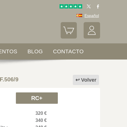
Español
ENTOS
BLOG
CONTACTO
 F.506/9
Volver
RC+
320 €
340 €