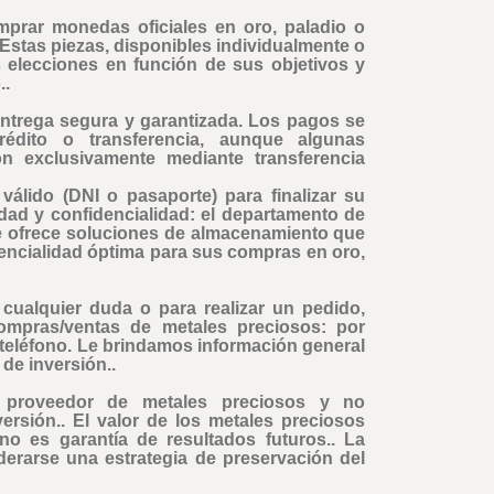
mprar monedas oficiales en oro, paladio o
 Estas piezas, disponibles individualmente o
s elecciones en función de sus objetivos y
..
ntrega segura y garantizada. Los pagos se
rédito o transferencia, aunque algunas
ón exclusivamente mediante transferencia
álido (DNI o pasaporte) para finalizar su
dad y confidencialidad: el departamento de
e ofrece soluciones de almacenamiento que
encialidad óptima para sus compras en oro,
cualquier duda o para realizar un pedido,
ompras/ventas de metales preciosos: por
r teléfono. Le brindamos información general
de inversión..
proveedor de metales preciosos y no
rsión.. El valor de los metales preciosos
no es garantía de resultados futuros.. La
erarse una estrategia de preservación del