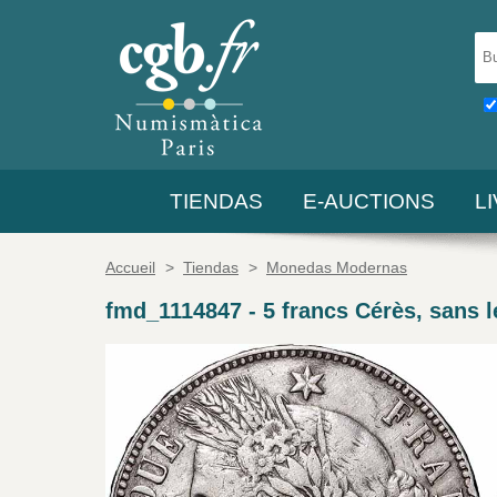
TIENDAS
E-AUCTIONS
L
Accueil
>
Tiendas
>
Monedas Modernas
fmd_1114847
-
5 francs Cérès, sans 