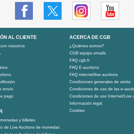
ÓN AL CLIENTE
ACERCA DE CGB
 con nosotros
¿Quiénes somos?
a
CGB equipo emails
FAQ cgb.fr
ions
FAQ E-auctions
uctions
FAQ internet/live auctions
 difusión
Condiciones generales de venta
e envío
Condiciones de uso de las e-auct
e pago
Condiciones de uso Internet/Live 
Información legal
Cookies
R
monedas y billetes
io de Live Auctions de monedas