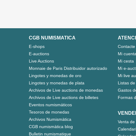
CGB NUMISMATICA
ATENCI
E-shops
Contacte
E-auctions
Mi cuent
Live Auctions
Mi cesta
Monnaie de Paris Distribuidor autorizado
Mi e-auct
Lingotes y monedas de oro
Mi live a
Lingotes y monedas de plata
Listas de
Archivos de Live auctions de monedas
Gastos d
Archivos de Live auctions de billetes
Formas d
Eventos numismáticos
Tesoros de monedas
VENDE
Archivos Numismàtica
Venta de 
CGB numismàtica blog
Calendar
Bulletin numismatique