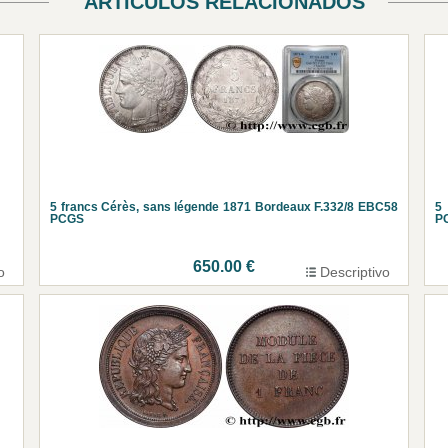
ARTÍCULOS RELACIONADOS
5 francs Cérès, sans légende 1871 Bordeaux F.332/8 EBC58
5
PCGS
P
650.00 €
o
Descriptivo