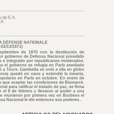
u de E.A.
EA
A DÉFENSE NATIONALE
-02/13/1871)
eptiembre de 1870 con la destitución de
 un gobierno de Defensa Nacional presidido
ís e integrado por republicanos moderados.
as el gobierno se refugia en París asediado
ó a Tours. Gambetta se unió a ella en globo
encia quedó en vano y extendió la miseria,
pulares en París en octubre. En enero de
o que aceptar las condiciones de Bismarck.
al para ratificar el tratado de paz, se firma
n el 8 de febrero y llevaron al poder a una
e reunieron por primera vez en Burdeos el
nsa Nacional le dio entonces sus poderes..