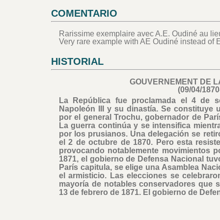
COMENTARIO
Rarissime exemplaire avec A.E. Oudiné au lie
Very rare example with AE Oudiné instead of 
HISTORIAL
GOUVERNEMENT DE L
(09/04/1870
La República fue proclamada el 4 de s
Napoleón III y su dinastía. Se constituye
por el general Trochu, gobernador de Par
La guerra continúa y se intensifica mientr
por los prusianos. Una delegación se retir
el 2 de octubre de 1870. Pero esta resist
provocando notablemente movimientos po
1871, el gobierno de Defensa Nacional tuv
París capitula, se elige una Asamblea Nacion
el armisticio. Las elecciones se celebraro
mayoría de notables conservadores que s
13 de febrero de 1871. El gobierno de Defe