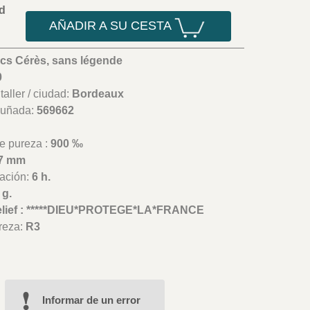
d
AÑADIR A SU CESTA
ncs Cérès, sans légende
0
aller / ciudad:
Bordeaux
cuñada:
569662
e pureza :
900 ‰
7 mm
ación:
6 h.
 g.
elief : *****DIEU*PROTEGE*LA*FRANCE
reza:
R3
Informar de un error