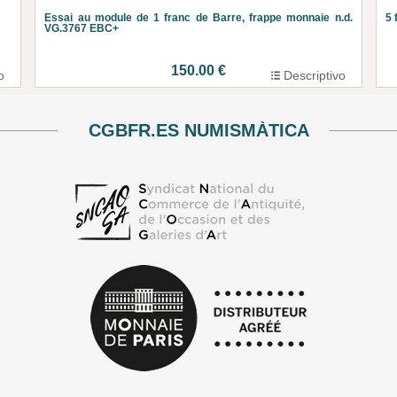
Essai au module de 1 franc de Barre, frappe monnaie n.d.
5 
VG.3767 EBC+
150.00 €
o
Descriptivo
CGBFR.ES NUMISMÀTICA