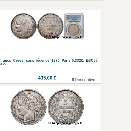
 francs Cérès, sans légende 1870 Paris F.332/1 EBC55
CGS
435.00 €
Descriptivo