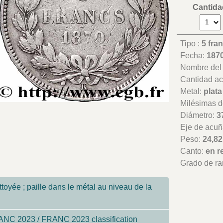
Cantida
Tipo :
5 fra
Fecha:
187
Nombre del t
Cantidad a
Metal:
plata
Milésimas d
Diámetro:
3
Eje de acuñ
Peso:
24,82
Canto:
en r
Grado de ra
toyée ; paille dans le métal au niveau de la
NC 2023 / FRANC 2023 classification