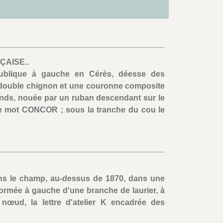
ÇAISE..
ublique à gauche en Cérès, déesse des
n double chignon et une couronne composite
 glands, nouée par un ruban descendant sur le
t le mot CONCOR ; sous la tranche du cou le
ns le champ, au-dessus de 1870, dans une
ormée à gauche d'une branche de laurier, à
 nœud, la lettre d'atelier K encadrée des