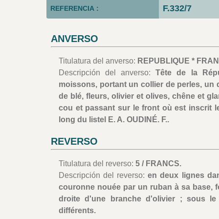
F.332/7
REFERENCIA :
ANVERSO
Titulatura del anverso:
REPUBLIQUE * FRAN
Descripción del anverso:
Tête de la Rép
moissons, portant un collier de perles, u
de blé, fleurs, olivier et olives, chêne et
cou et passant sur le front où est inscri
long du listel E. A. OUDINÉ. F..
REVERSO
Titulatura del reverso:
5 / FRANCS.
Descripción del reverso:
en deux lignes da
couronne nouée par un ruban à sa base, f
droite d'une branche d'olivier ; sous le
différents.