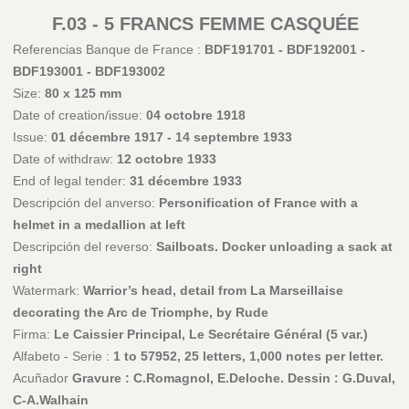
F.03 - 5 FRANCS FEMME CASQUÉE
Referencias Banque de France :
BDF191701 - BDF192001 -
BDF193001 - BDF193002
Size:
80 x 125 mm
Date of creation/issue:
04 octobre 1918
Issue:
01 décembre 1917 - 14 septembre 1933
Date of withdraw:
12 octobre 1933
End of legal tender:
31 décembre 1933
Descripción del anverso:
Personification of France with a
helmet in a medallion at left
Descripción del reverso:
Sailboats. Docker unloading a sack at
right
Watermark:
Warrior’s head, detail from La Marseillaise
decorating the Arc de Triomphe, by Rude
Firma:
Le Caissier Principal, Le Secrétaire Général (5 var.)
Alfabeto - Serie :
1 to 57952, 25 letters, 1,000 notes per letter.
Acuñador
Gravure : C.Romagnol, E.Deloche. Dessin : G.Duval,
C-A.Walhain