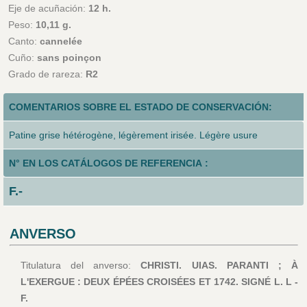
Eje de acuñación:
12 h.
Peso:
10,11 g.
Canto:
cannelée
Cuño:
sans poinçon
Grado de rareza:
R2
COMENTARIOS SOBRE EL ESTADO DE CONSERVACIÓN:
Patine grise hétérogène, légèrement irisée. Légère usure
N° EN LOS CATÁLOGOS DE REFERENCIA :
F.-
ANVERSO
Titulatura del anverso:
CHRISTI. UIAS. PARANTI ; À
L'EXERGUE : DEUX ÉPÉES CROISÉES ET 1742. SIGNÉ L. L -
F.