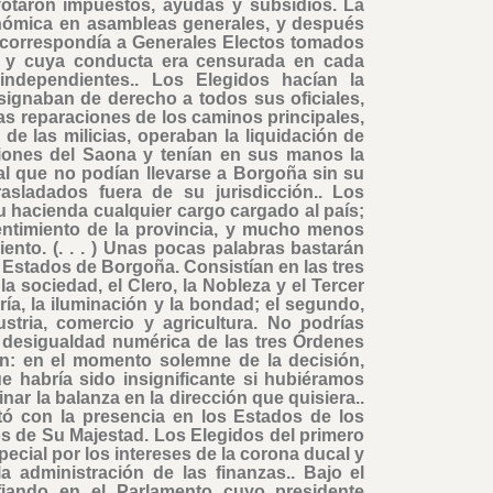
otaron impuestos, ayudas y subsidios. La
onómica en asambleas generales, y después
s correspondía a Generales Electos tomados
d y cuya conducta era censurada en cada
independientes.. Los Elegidos hacían la
designaban de derecho a todos sus oficiales,
as reparaciones de los caminos principales,
de las milicias, operaban la liquidación de
siones del Saona y tenían en sus manos la
sal que no podían llevarse a Borgoña sin su
asladados fuera de su jurisdicción.. Los
 hacienda cualquier cargo cargado al país;
entimiento de la provincia, y mucho menos
ento. (. . . ) Unas pocas palabras bastarán
s Estados de Borgoña. Consistían en las tres
a sociedad, el Clero, la Nobleza y el Tercer
ría, la iluminación y la bondad; el segundo,
dustria, comercio y agricultura. No podrías
 desigualdad numérica de las tres Órdenes
n: en el momento solemne de la decisión,
ue habría sido insignificante si hubiéramos
nar la balanza en la dirección que quisiera..
ó con la presencia en los Estados de los
s de Su Majestad. Los Elegidos del primero
ecial por los intereses de la corona ducal y
a administración de las finanzas.. Bajo el
fiando en el Parlamento cuyo presidente