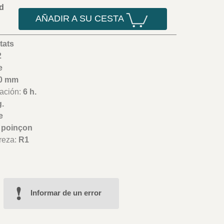
d
AÑADIR A SU CESTA
tats
2
e
0 mm
ación:
6 h.
g.
e
 poinçon
reza:
R1
Informar de un error