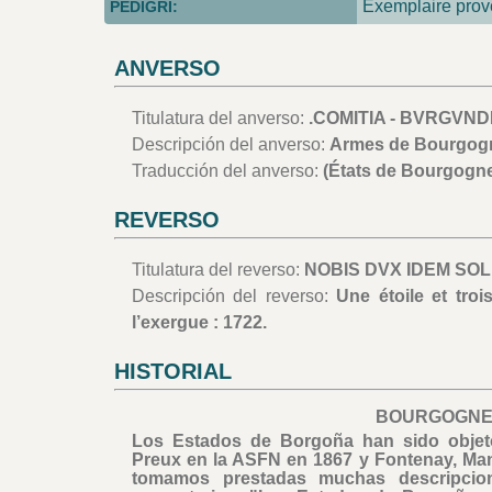
Exemplaire pro
PEDIGRÍ:
ANVERSO
Titulatura del anverso:
.COMITIA - BVRGVNDI
Descripción del anverso:
Armes de Bourgogn
Traducción del anverso:
(États de Bourgogne
REVERSO
Titulatura del reverso:
NOBIS DVX IDEM SOLI
Descripción del reverso:
Une étoile et troi
l’exergue : 1722.
HISTORIAL
BOURGOGNE (
Los Estados de Borgoña han sido objeto
Preux en la ASFN en 1867 y Fontenay, Man
tomamos prestadas muchas descripcio