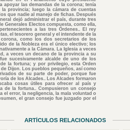
ra apoyar las demandas de la corona; tenía
 la provincia; luego la cámara de cuentas
s que nadie al manejo de fichas. Después
ral dejó administrar el país, durante tres
e Generales Electos compuesta, como ella,
pertenecientes a las tres Órdenes.. El rey
as, el tesorero general y el intendente de la
a corona, como los dos secretarios de los
ido de la Nobleza era el único electivo; los
rnativamente a la Cámara. La Iglesia a veces
d, a veces un decano de la provincia a su
o fue sucesivamente alcalde de uno de los
e la fortuna; y por privilegio, esta Orden
de de Dijon. Los pueblos pequeños, así como
privados de su parte de poder, porque fue
yoría de los Alcades.. Los Alcades formaron
aba cosas útiles para ofrecer al país y
da de la fortuna.. Compusieron un consejo
 el error, la negligencia, la mala voluntad o
esumen, el gran consejo fue juzgado por el
ARTÍCULOS RELACIONADOS