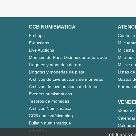
CGB NUMISMATICA
ATENCI
E-shops
Contacte
E-auctions
Mi cuent
Live Auctions
Mi cesta
Monnaie de Paris Distribuidor autorizado
Mi e-auct
Lingotes y monedas de oro
Mi live a
Lingotes y monedas de plata
Listas de
Archivos de Live auctions de monedas
Gastos d
Archivos de Live auctions de billetes
Formas d
Eventos numismáticos
Tesoros de monedas
VENDE
Archivos Numismàtica
Venta de 
CGB numismàtica blog
Calendar
Bulletin numismatique
Calendari
e-FRANC
cgb.fr uses co