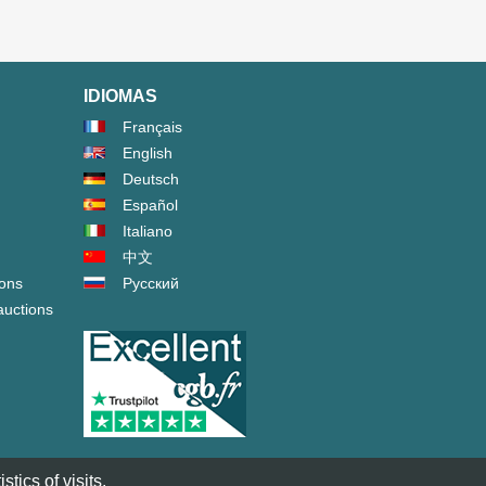
IDIOMAS
Français
English
Deutsch
Español
Italiano
中文
ions
Русский
auctions
tics of visits.