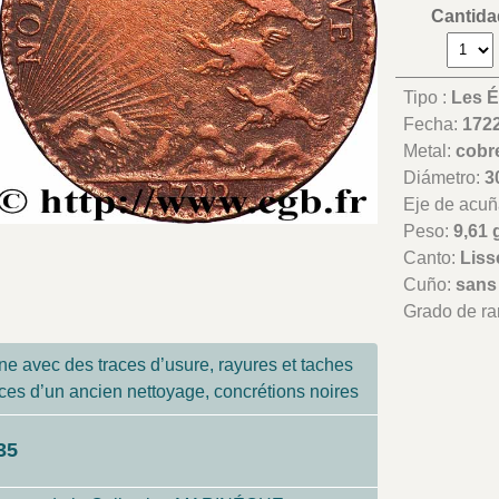
Cantida
Tipo :
Les É
Fecha:
172
Metal:
cobr
Diámetro:
3
Eje de acuñ
Peso:
9,61 
Canto:
Liss
Cuño:
sans
Grado de ra
ne avec des traces d’usure, rayures et taches
ces d’un ancien nettoyage, concrétions noires
35