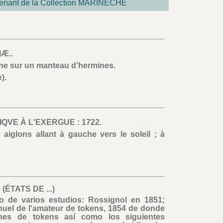
venant de la Collection MARINÉCHE
Æ..
e sur un manteau d’hermines.
).
QVE À L'EXERGUE : 1722.
s aiglons allant à gauche vers le soleil ; à
ÉTATS DE ...)
 de varios estudios: Rossignol en 1851;
uel de l'amateur de tokens, 1854 de donde
nes de tokens así como los siguientes