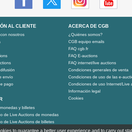
ÓN AL CLIENTE
ACERCA DE CGB
 con nosotros
¿Quiénes somos?
a
CGB equipo emails
FAQ cgb.fr
ions
FAQ E-auctions
uctions
FAQ internet/live auctions
 difusión
Condiciones generales de venta
e envío
Condiciones de uso de las e-auct
e pago
Condiciones de uso Internet/Live 
Información legal
Cookies
R
monedas y billetes
io de Live Auctions de monedas
o de Live Auctions de billetes
okies to guarantee a better user experience and to carry out statis