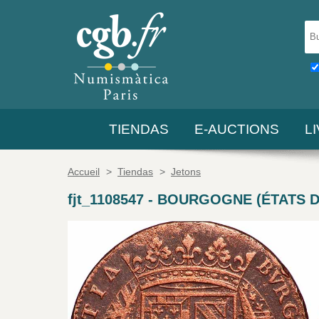
TIENDAS
E-AUCTIONS
L
Accueil
>
Tiendas
>
Jetons
fjt_1108547
-
BOURGOGNE (ÉTATS DE .