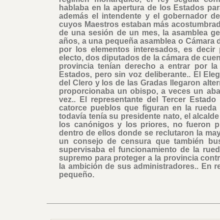
hablaba en la apertura de los Estados pa
además el intendente y el gobernador de
cuyos Maestros estaban más acostumbrado
de una sesión de un mes, la asamblea gene
años, a una pequeña asamblea o Cámara d
por los elementos interesados, es decir 
electo, dos diputados de la cámara de cuent
provincia tenían derecho a entrar por l
Estados, pero sin voz deliberante.. El Eleg
del Clero y los de las Gradas llegaron alte
proporcionaba un obispo, a veces un aba
vez.. El representante del Tercer Estad
catorce pueblos que figuran en la rueda d
todavía tenía su presidente nato, el alcal
los canónigos y los priores, no fueron 
dentro de ellos donde se reclutaron la ma
un consejo de censura que también busc
supervisaba el funcionamiento de la rue
supremo para proteger a la provincia contra
la ambición de sus administradores.. En r
pequeño.