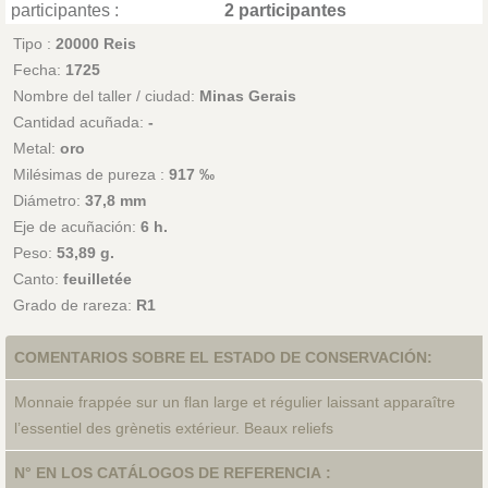
participantes :
2 participantes
Tipo :
20000 Reis
Fecha:
1725
Nombre del taller / ciudad:
Minas Gerais
Cantidad acuñada:
-
Metal:
oro
Milésimas de pureza :
917 ‰
Diámetro:
37,8 mm
Eje de acuñación:
6 h.
Peso:
53,89 g.
Canto:
feuilletée
Grado de rareza:
R1
COMENTARIOS SOBRE EL ESTADO DE CONSERVACIÓN:
Monnaie frappée sur un flan large et régulier laissant apparaître
l’essentiel des grènetis extérieur. Beaux reliefs
N° EN LOS CATÁLOGOS DE REFERENCIA :