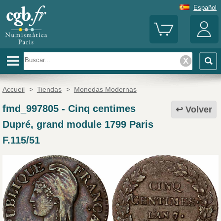
Español
Accueil
>
Tiendas
>
Monedas Modernas
fmd_997805
-
Cinq centimes
Volver
Dupré, grand module 1799 Paris
F.115/51