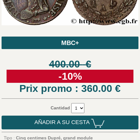
MBC+
400.00
€
-10%
Prix promo : 360.00
€
Cantidad
AÑADIR A SU CESTA
Tipo :
Cinq centimes Dupré, grand module