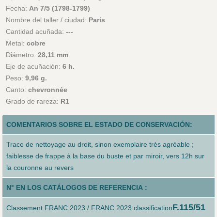
Fecha:
An 7/5 (1798-1799)
Nombre del taller / ciudad:
Paris
Cantidad acuñada:
---
Metal:
cobre
Diámetro:
28,11 mm
Eje de acuñación:
6 h.
Peso:
9,96 g.
Canto:
chevronnée
Grado de rareza:
R1
COMENTARIOS SOBRE EL ESTADO DE CONSERVACIÓN:
Trace de nettoyage au droit, sinon exemplaire très agréable ;
faiblesse de frappe à la base du buste et par miroir, vers 12h sur
la couronne au revers
N° EN LOS CATÁLOGOS DE REFERENCIA :
F.115/51
Classement FRANC 2023 / FRANC 2023 classification