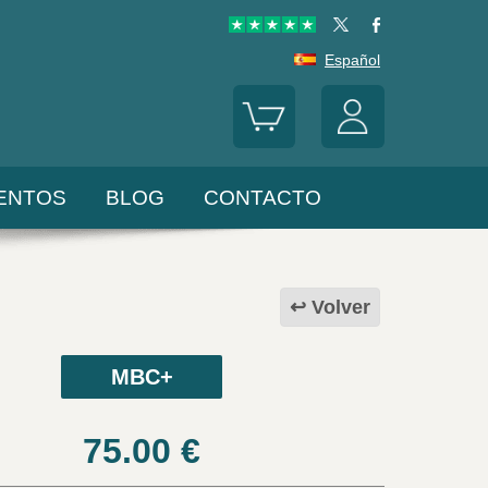
Español
ENTOS
BLOG
CONTACTO
Volver
MBC+
75.00
€