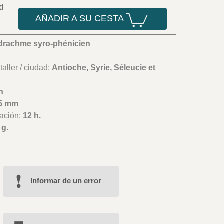
d
AÑADIR A SU CESTA
drachme syro-phénicien
aller / ciudad:
Antioche, Syrie, Séleucie et
n
5 mm
ación:
12 h.
 g.
Informar de un error