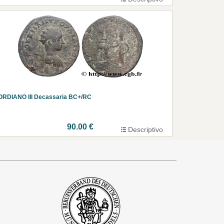
ORDIANO III Decassaria BC+/RC
90.00 €
Descriptivo