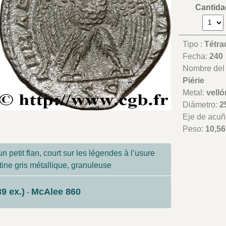
Cantida
Tipo :
Tétra
Fecha:
240
Nombre del t
Piérie
Metal:
velló
Diámetro:
2
Eje de acuñ
Peso:
10,56
n petit flan, court sur les légendes à l’usure
atine gris métallique, granuleuse
9 ex.)
McAlee 860
-