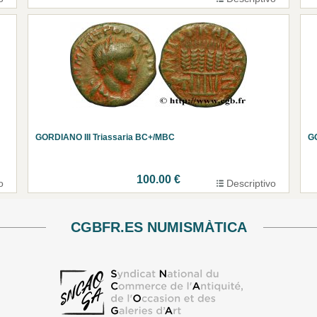
GORDIANO III Triassaria BC+/MBC
G
100.00 €
o
Descriptivo
CGBFR.ES NUMISMÀTICA