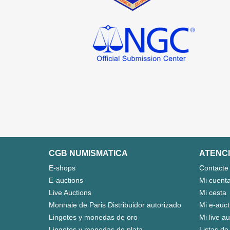
CGB NUMISMATICA
ATENCI
E-shops
Contacte
E-auctions
Mi cuent
Live Auctions
Mi cesta
Monnaie de Paris Distribuidor autorizado
Mi e-auct
Lingotes y monedas de oro
Mi live a
Lingotes y monedas de plata
Listas de