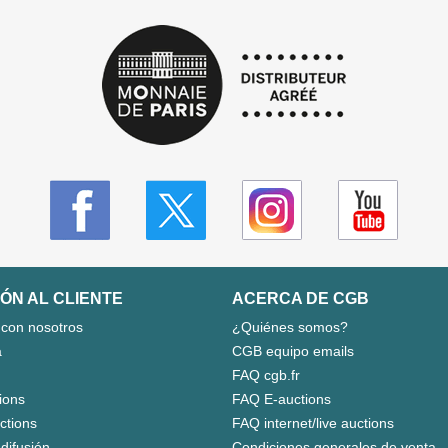
ÓN AL CLIENTE
ACERCA DE CGB
 con nosotros
¿Quiénes somos?
a
CGB equipo emails
FAQ cgb.fr
ions
FAQ E-auctions
uctions
FAQ internet/live auctions
 difusión
Condiciones generales de venta