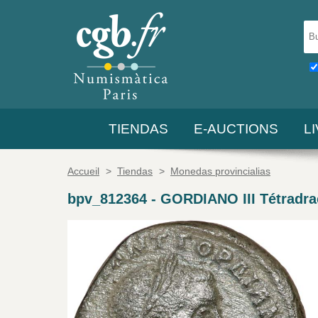
TIENDAS
E-AUCTIONS
L
Accueil
>
Tiendas
>
Monedas provincialias
bpv_812364
-
GORDIANO III Tétradra