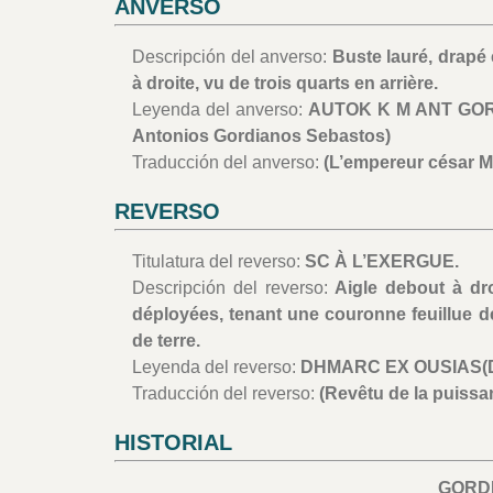
ANVERSO
Descripción del anverso:
Buste lauré, drapé 
à droite, vu de trois quarts en arrière.
Leyenda del anverso:
AUTOK K M ANT GORD
Antonios Gordianos Sebastos)
Traducción del anverso:
(L’empereur césar M
REVERSO
Titulatura del reverso:
SC À L’EXERGUE.
Descripción del reverso:
Aigle debout à dro
déployées, tenant une couronne feuillue d
de terre.
Leyenda del reverso:
DHMARC EX OUSIAS(Dh
Traducción del reverso:
(Revêtu de la puissan
HISTORIAL
GORDI