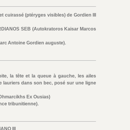
et cuirassé (ptéryges visibles) de Gordien III
IANOS SEB (Autokratoros Kaisar Marcos
arc Antoine Gordien auguste).
ite, la tête et la queue à gauche, les ailes
e lauriers dans son bec, posé sur une ligne
marcikhs Ex Ousias)
ce tribunitienne).
ANO III