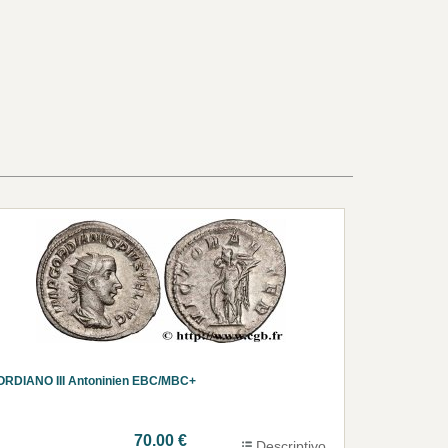
ORDIANO III Antoninien EBC/MBC+
70.00 €
Descriptivo