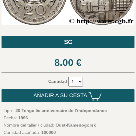
SC
8.00
€
Cantidad
AÑADIR A SU CESTA
Tipo :
20 Tenge 5e anniversaire de l’indépendance
Fecha:
1996
Nombre del taller / ciudad:
Oust-Kamenogorsk
Cantidad acuñada:
100000