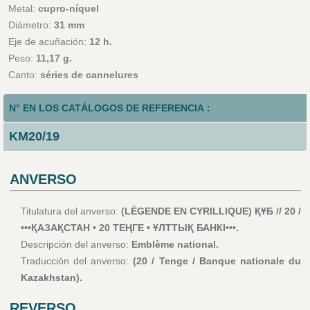
Metal:
cupro-níquel
Diámetro:
31 mm
Eje de acuñación:
12 h.
Peso:
11,17 g.
Canto:
séries de cannelures
N° EN LOS CATÁLOGOS DE REFERENCIA :
KM20/19
ANVERSO
Titulatura del anverso:
(LÉGENDE EN CYRILLIQUE) ҚҰБ // 20 /
•••ҚАЗАҚСТАН • 20 ТЕҢГЕ • ҰЛТТЫҚ БАНКІ•••.
Descripción del anverso:
Emblème national.
Traducción del anverso:
(20 / Tenge / Banque nationale du
Kazakhstan).
REVERSO