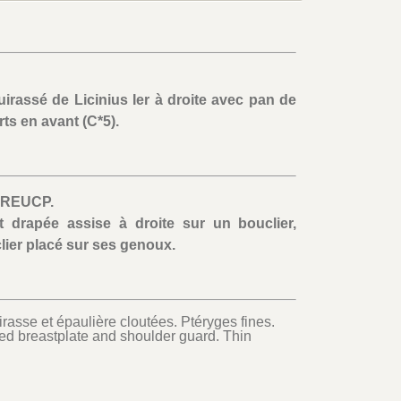
irassé de Licinius Ier à droite avec pan de
ts en avant (C*5).
 REUCP.
drapée assise à droite sur un bouclier,
clier placé sur ses genoux.
asse et épaulière cloutées. Ptéryges fines.
ed breastplate and shoulder guard. Thin