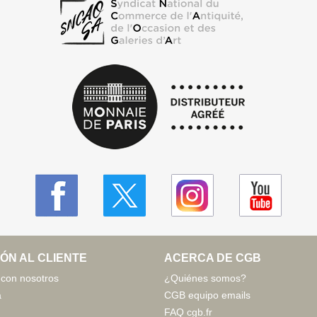
ÓN AL CLIENTE
ACERCA DE CGB
 con nosotros
¿Quiénes somos?
a
CGB equipo emails
FAQ cgb.fr