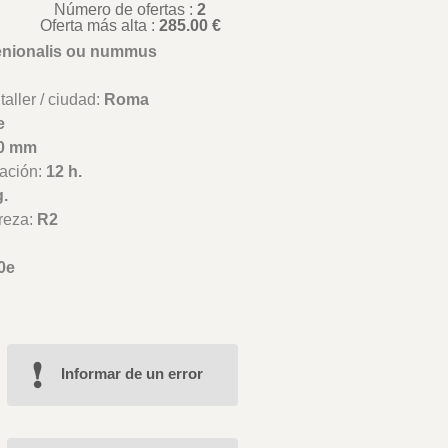
Número de ofertas :
2
Oferta más alta :
285.00 €
enionalis ou nummus
aller / ciudad:
Roma
e
0 mm
ación:
12 h.
g.
reza:
R2
e
0e
Informar de un error