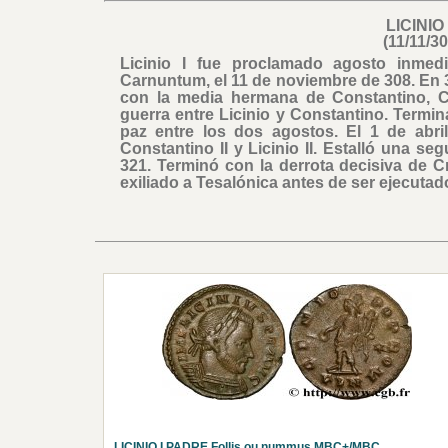
LICINIO
(11/11/3
Licinio I fue proclamado agosto inmed
Carnuntum, el 11 de noviembre de 308. En 3
con la media hermana de Constantino, C
guerra entre Licinio y Constantino. Termin
paz entre los dos agostos. El 1 de abri
Constantino II y Licinio II. Estalló una s
321. Terminó con la derrota decisiva de Cr
exiliado a Tesalónica antes de ser ejecutado
LICINIO I PADRE Follis ou nummus MBC+/MBC