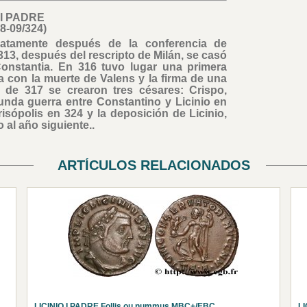
 I PADRE
08-09/324)
iatamente después de la conferencia de
13, después del rescripto de Milán, se casó
onstantia. En 316 tuvo lugar una primera
a con la muerte de Valens y la firma de una
l de 317 se crearon tres césares: Crispo,
egunda guerra entre Constantino y Licinio en
isópolis en 324 y la deposición de Licinio,
 al año siguiente..
ARTÍCULOS RELACIONADOS
LICINIO I PADRE Follis ou nummus MBC+/EBC
LI