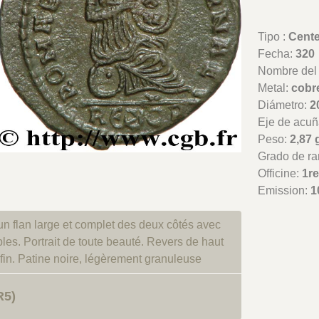
Tipo :
Cent
Fecha:
320
Nombre del t
Metal:
cobr
Diámetro:
2
Eje de acuñ
Peso:
2,87 
Grado de ra
Officine:
1r
Emission:
1
un flan large et complet des deux côtés avec
ibles. Portrait de toute beauté. Revers de haut
e fin. Patine noire, légèrement granuleuse
R5)