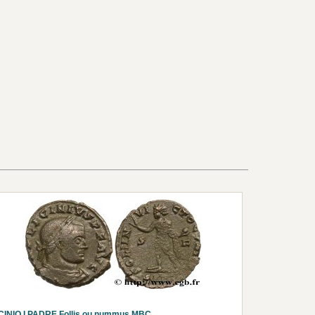
CINIO I PADRE Follis ou nummus MBC