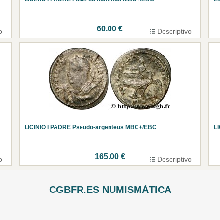
60.00 €
o
Descriptivo
LICINIO I PADRE Pseudo-argenteus MBC+/EBC
LI
165.00 €
o
Descriptivo
CGBFR.ES NUMISMÀTICA