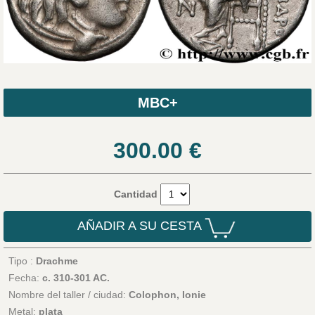
MBC+
300.00
€
Cantidad
AÑADIR A SU CESTA
Tipo :
Drachme
Fecha:
c. 310-301 AC.
Nombre del taller / ciudad:
Colophon, Ionie
Metal:
plata