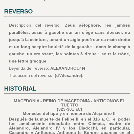
REVERSO
Descripción del reverso:
Zeus aétophore, les jambes
parallèles, assis à gauche sur un siège sans dossier, nu
jusqu'à la ceinture, tenant un aigle posé sur sa main droite
et un long sceptre bouleté de la gauche ; dans le champ à
gauche, un croissant, les pointes à droite ; sous le trône,
une lettre grecque.
Leyenda del reverso:
ALEXANDROU/ N
Traducción del reverso:
(d’Alexandre).
HISTORIAL
MACEDONIA - REINO DE MACEDONIA - ANTIGONOS EL
TUERTO
(323-301 aC)
Monedas del tipo y en nombre de Alejandro III
Después de la muerte de Felipe III en el 316 a. C., el poder
fue ampliamente disputado entre Olimpia, madre de
Alejandro, Alejandro IV y los Diadochi, en particular,
Casandro y Antígona. Antígona le Borgne aparece en el