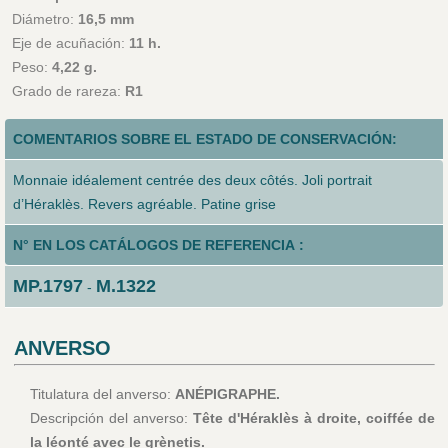
Diámetro:
16,5 mm
Eje de acuñación:
11 h.
Peso:
4,22 g.
Grado de rareza:
R1
COMENTARIOS SOBRE EL ESTADO DE CONSERVACIÓN:
Monnaie idéalement centrée des deux côtés. Joli portrait
d’Héraklès. Revers agréable. Patine grise
N° EN LOS CATÁLOGOS DE REFERENCIA :
MP.1797
M.1322
-
ANVERSO
Titulatura del anverso:
ANÉPIGRAPHE.
Descripción del anverso:
Tête d'Héraklès à droite, coiffée de
la léonté avec le grènetis.