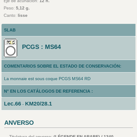
Eje de acuñación:
12 h.
Peso:
5,12 g.
Canto:
lisse
SLAB
PCGS : MS64
COMENTARIOS SOBRE EL ESTADO DE CONSERVACIÓN:
La monnaie est sous coque PCGS MS64 RD
N° EN LOS CATÁLOGOS DE REFERENCIA :
Lec.66
KM20/28.1
-
ANVERSO
Titulatura del anverso:
(LÉGENDE EN ARABE) / 1340.