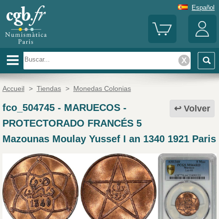
Español
Accueil
>
Tiendas
>
Monedas Colonias
fco_504745
-
MARUECOS -
Volver
PROTECTORADO FRANCÉS 5
Mazounas Moulay Yussef I an 1340 1921 Paris