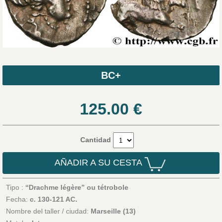
BC+
125.00
€
Cantidad
AÑADIR A SU CESTA
Tipo :
“Drachme légère” ou tétrobole
Fecha:
c. 130-121 AC.
Nombre del taller / ciudad:
Marseille (13)