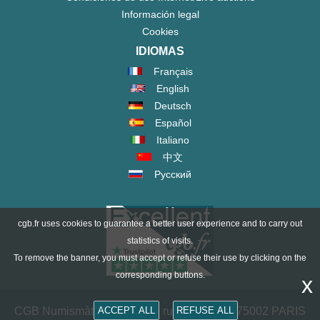
Información legal
Cookies
IDIOMAS
Français
English
Deutsch
Español
Italiano
中文
Русский
cgb.fr uses cookies to guarantee a better user experience and to carry out
statistics of visits.
To remove the banner, you must accept or refuse their use by clicking on the
corresponding buttons.
x
CGB Numismàtica Paris - 36 rue Vivienne - 75002 PARIS
ACCEPT ALL
REFUSE ALL