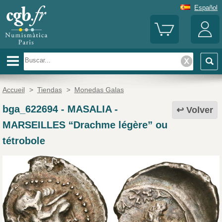
Español
Accueil
>
Tiendas
>
Monedas Galas
bga_622694
-
MASALIA -
Volver
MARSEILLES “Drachme légère” ou
tétrobole