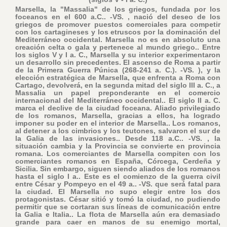
Marsella, la "Massalia" de los griegos, fundada por los
foceanos en el 600 a.C.. -VS. , nació del deseo de los
griegos de promover puestos comerciales para competir
con los cartagineses y los etruscos por la dominación del
Mediterráneo occidental. Marsella no es en absoluto una
creación celta o gala y pertenece al mundo griego.. Entre
los siglos V y I a. C., Marsella y su interior experimentaron
un desarrollo sin precedentes. El ascenso de Roma a partir
de la Primera Guerra Púnica (268-241 a. C.). -VS. ), y la
elección estratégica de Marsella, que enfrenta a Roma con
Cartago, devolverá, en la segunda mitad del siglo III a. C., a
Massalia un papel preponderante en el comercio
internacional del Mediterráneo occidental.. El siglo II a. C.
marca el declive de la ciudad foceana. Aliado privilegiado
de los romanos, Marsella, gracias a ellos, ha logrado
imponer su poder en el interior de Marsella.. Los romanos,
al detener a los cimbrios y los teutones, salvaron el sur de
la Galia de las invasiones.. Desde 118 a.C.. -VS. , la
situación cambia y la Provincia se convierte en provincia
romana. Los comerciantes de Marsella compiten con los
comerciantes romanos en España, Córcega, Cerdeña y
Sicilia. Sin embargo, siguen siendo aliados de los romanos
hasta el siglo I a.. Este es el comienzo de la guerra civil
entre César y Pompeyo en el 49 a.. -VS. que será fatal para
la ciudad. El Marsella no supo elegir entre los dos
protagonistas. César sitió y tomó la ciudad, no pudiendo
permitir que se cortaran sus líneas de comunicación entre
la Galia e Italia.. La flota de Marsella aún era demasiado
grande para caer en manos de su enemigo mortal,