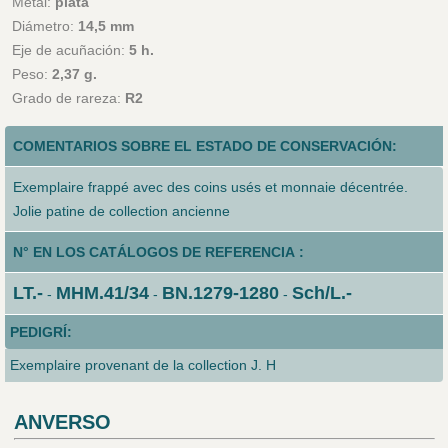
Metal:
plata
Diámetro:
14,5 mm
Eje de acuñación:
5 h.
Peso:
2,37 g.
Grado de rareza:
R2
COMENTARIOS SOBRE EL ESTADO DE CONSERVACIÓN:
Exemplaire frappé avec des coins usés et monnaie décentrée.
Jolie patine de collection ancienne
N° EN LOS CATÁLOGOS DE REFERENCIA :
LT.-
MHM.41/34
BN.1279-1280
Sch/L.-
-
-
-
PEDIGRÍ:
Exemplaire provenant de la collection J. H
ANVERSO