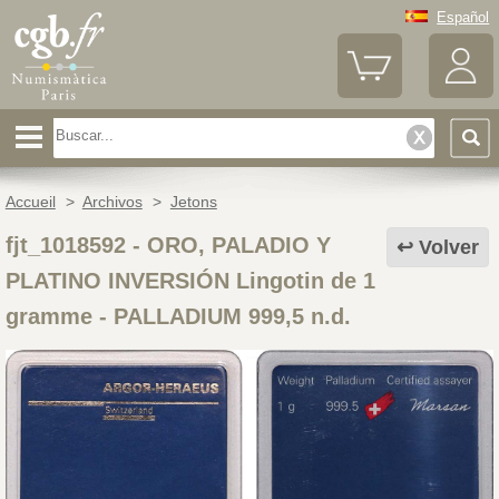
Español
Accueil
>
Archivos
>
Jetons
fjt_1018592
-
ORO, PALADIO Y
Volver
PLATINO INVERSIÓN Lingotin de 1
gramme - PALLADIUM 999,5 n.d.