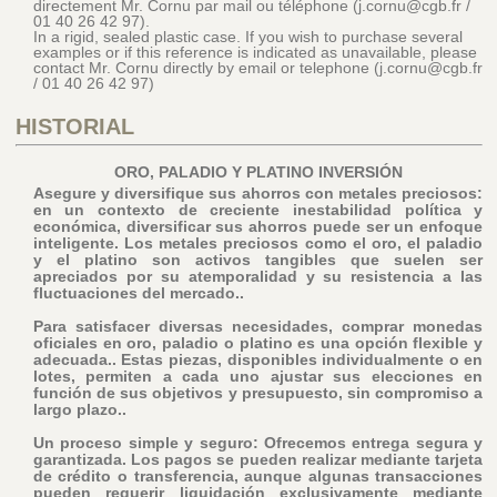
directement Mr. Cornu par mail ou téléphone (j.cornu@cgb.fr /
01 40 26 42 97).
In a rigid, sealed plastic case. If you wish to purchase several
examples or if this reference is indicated as unavailable, please
contact Mr. Cornu directly by email or telephone (j.cornu@cgb.fr
/ 01 40 26 42 97)
HISTORIAL
ORO, PALADIO Y PLATINO INVERSIÓN
Asegure y diversifique sus ahorros con metales preciosos:
en un contexto de creciente inestabilidad política y
económica, diversificar sus ahorros puede ser un enfoque
inteligente. Los metales preciosos como el oro, el paladio
y el platino son activos tangibles que suelen ser
apreciados por su atemporalidad y su resistencia a las
fluctuaciones del mercado..
Para satisfacer diversas necesidades, comprar monedas
oficiales en oro, paladio o platino es una opción flexible y
adecuada.. Estas piezas, disponibles individualmente o en
lotes, permiten a cada uno ajustar sus elecciones en
función de sus objetivos y presupuesto, sin compromiso a
largo plazo..
Un proceso simple y seguro: Ofrecemos entrega segura y
garantizada. Los pagos se pueden realizar mediante tarjeta
de crédito o transferencia, aunque algunas transacciones
pueden requerir liquidación exclusivamente mediante