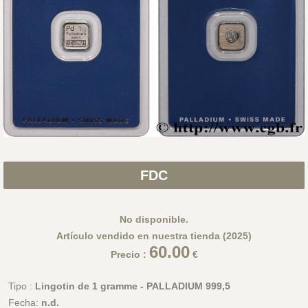
FDC
No disponible.
Artículo vendido en nuestra tienda (2025)
60.00
Precio :
€
Tipo :
Lingotin de 1 gramme - PALLADIUM 999,5
Fecha:
n.d.