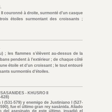
.
II couronné à droite, surmonté d'un casque
trois étoiles surmontant des croissants ;
.
u) ; les flammes s’élèvent au-dessus de la
rubans pendent à l’extérieur ; de chaque côté
’une étoile et d’un croissant ; le tout entouré
ssants surmontés d'étoiles.
 SASANIDES - KHUSRO II
-628)
I (531-579) y enemigo de Justiniano I (527-
90), fue el último gran rey sasánida. Aliado
o del asesinato de este último, invadió el