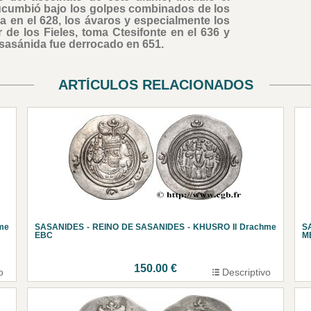
sucumbió bajo los golpes combinados de los
a en el 628, los ávaros y especialmente los
e los Fieles, toma Ctesifonte en el 636 y
 sasánida fue derrocado en 651.
ARTÍCULOS RELACIONADOS
me
SASANIDES - REINO DE SASANIDES - KHUSRO II Drachme
S
EBC
M
150.00 €
o
Descriptivo