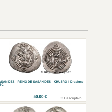
ASANIDES - REINO DE SASANIDES - KHUSRO II Drachme
BC
50.00 €
Descriptivo