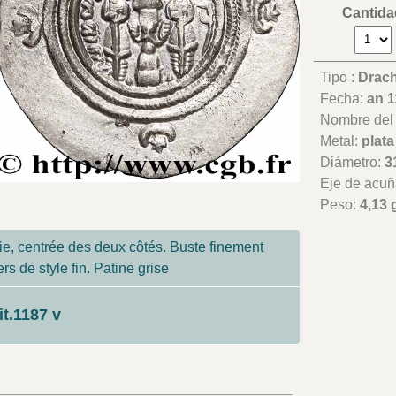
Cantida
Tipo :
Drac
Fecha:
an 1
Nombre del t
Metal:
plata
Diámetro:
3
Eje de acuñ
Peso:
4,13 
, centrée des deux côtés. Buste finement
ers de style fin. Patine grise
it.1187 v