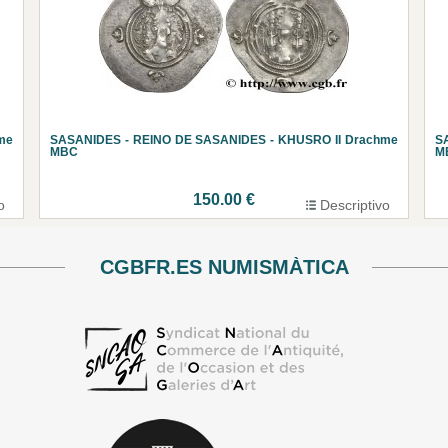
me
SASANIDES - REINO DE SASANIDES - KHUSRO II Drachme
S
MBC
M
150.00 €
o
Descriptivo
CGBFR.ES NUMISMÀTICA