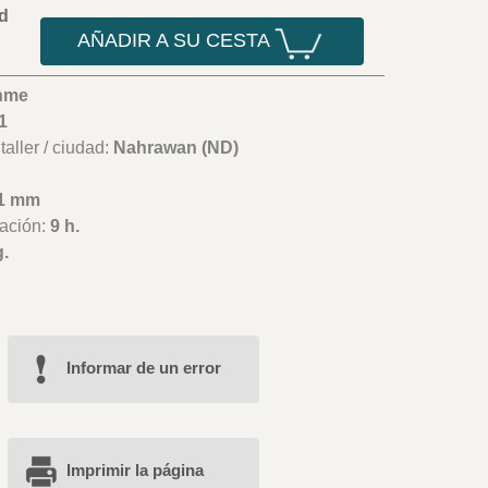
d
AÑADIR A SU CESTA
hme
1
aller / ciudad:
Nahrawan (ND)
1 mm
ación:
9 h.
g.
Informar de un error
Imprimir la página