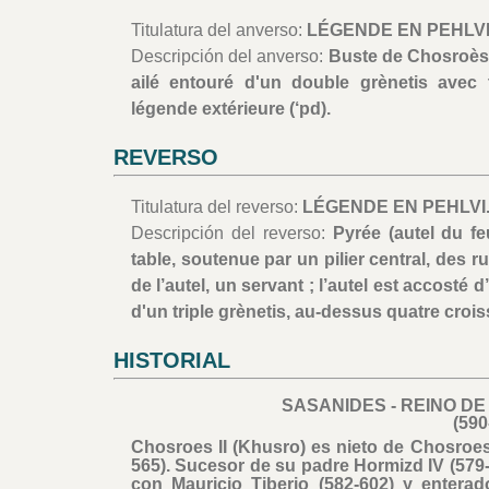
Titulatura del anverso:
LÉGENDE EN PEHLVI
Descripción del anverso:
Buste de Chosroès 
ailé entouré d'un double grènetis avec 
légende extérieure (‘pd).
REVERSO
Titulatura del reverso:
LÉGENDE EN PEHLVI
Descripción del reverso:
Pyrée (autel du fe
table, soutenue par un pilier central, des 
de l’autel, un servant ; l’autel est accosté d
d'un triple grènetis, au-dessus quatre croi
HISTORIAL
SASANIDES - REINO DE
(590
Chosroes II (Khusro) es nieto de Chosroes 
565). Sucesor de su padre Hormizd IV (579-5
con Mauricio Tiberio (582-602) y enterad