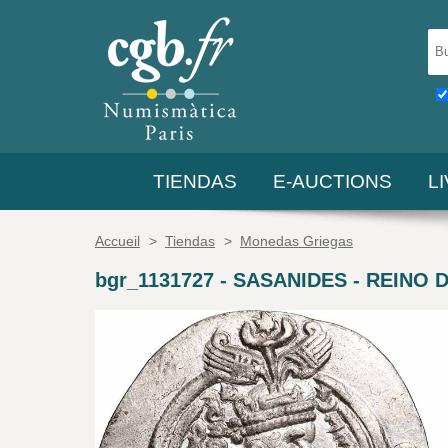
TIENDAS
E-AUCTIONS
L
Accueil
>
Tiendas
>
Monedas Griegas
bgr_1131727
-
SASANIDES - REINO D