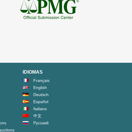
IDIOMAS
Français
English
Deutsch
Español
Italiano
中文
ions
Русский
auctions