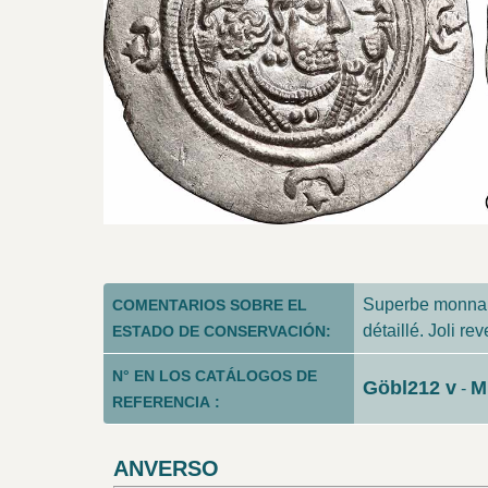
Superbe monnaie
COMENTARIOS SOBRE EL
détaillé. Joli rev
ESTADO DE CONSERVACIÓN:
N° EN LOS CATÁLOGOS DE
Göbl212 v
M
-
REFERENCIA :
ANVERSO