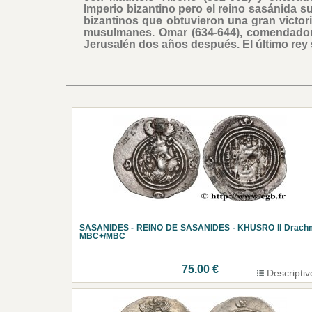
Imperio bizantino pero el reino sasánida 
bizantinos que obtuvieron una gran victori
musulmanes. Omar (634-644), comendador d
Jerusalén dos años después. El último rey
SASANIDES - REINO DE SASANIDES - KHUSRO II Drach
MBC+/MBC
75.00 €
Descriptiv