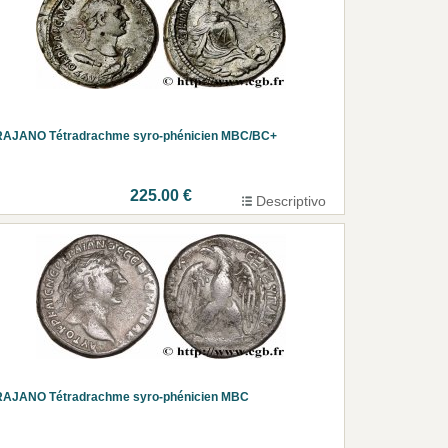
RAJANO Tétradrachme syro-phénicien MBC/BC+
225.00 €
Descriptivo
RAJANO Tétradrachme syro-phénicien MBC