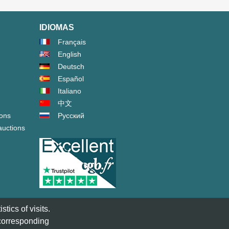
IDIOMAS
Français
English
Deutsch
Español
Italiano
中文
ions
Русский
auctions
tics of visits.
 corresponding