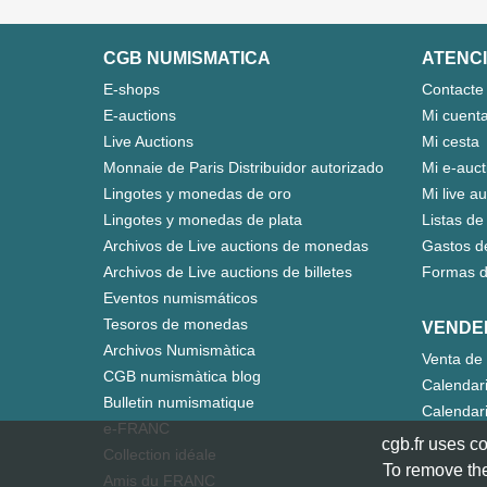
CGB NUMISMATICA
ATENCI
E-shops
Contacte
E-auctions
Mi cuent
Live Auctions
Mi cesta
Monnaie de Paris Distribuidor autorizado
Mi e-auct
Lingotes y monedas de oro
Mi live a
Lingotes y monedas de plata
Listas de
Archivos de Live auctions de monedas
Gastos d
Archivos de Live auctions de billetes
Formas d
Eventos numismáticos
Tesoros de monedas
VENDE
Archivos Numismàtica
Venta de 
CGB numismàtica blog
Calendar
Bulletin numismatique
Calendari
e-FRANC
cgb.fr uses co
Collection idéale
To remove the
Amis du FRANC