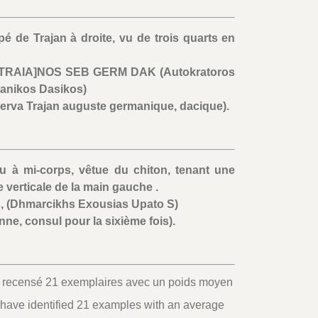
pé de Trajan à droite, vu de trois quarts en
TRAIA]NOS SEB GERM DAK (Autokratoros
anikos Dasikos)
erva Trajan auguste germanique, dacique).
u à mi-corps, vêtue du chiton, tenant une
e verticale de la main gauche .
(Dhmarcikhs Exousias Upato S)
nne, consul pour la sixième fois).
 recensé 21 exemplaires avec un poids moyen
have identified 21 examples with an average