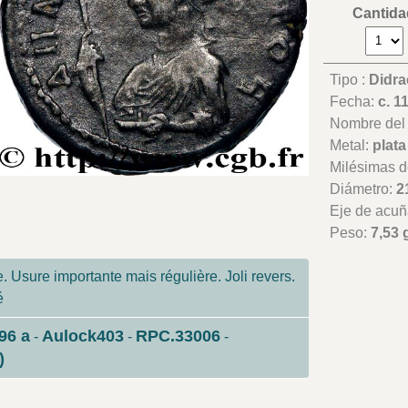
Cantida
Tipo :
Didr
Fecha:
c. 1
Nombre del t
Metal:
plata
Milésimas d
Diámetro:
2
Eje de acuñ
Peso:
7,53 
 Usure importante mais régulière. Joli revers.
é
96 a
Aulock403
RPC.33006
-
-
-
)