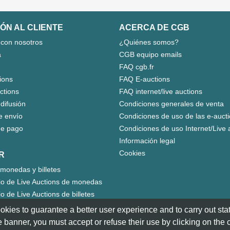
ÓN AL CLIENTE
ACERCA DE CGB
 con nosotros
¿Quiénes somos?
a
CGB equipo emails
FAQ cgb.fr
ions
FAQ E-auctions
uctions
FAQ internet/live auctions
 difusión
Condiciones generales de venta
e envío
Condiciones de uso de las e-auct
e pago
Condiciones de uso Internet/Live 
Información legal
Cookies
R
monedas y billetes
io de Live Auctions de monedas
o de Live Auctions de billetes
okies to guarantee a better user experience and to carry out statis
 banner, you must accept or refuse their use by clicking on the