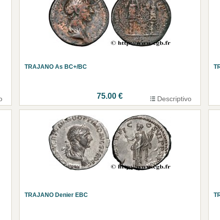
TRAJANO As BC+/BC
T
75.00 €
o
Descriptivo
TRAJANO Denier EBC
T