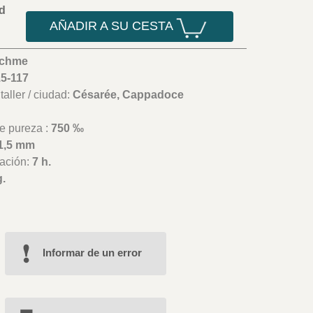
d
AÑADIR A SU CESTA
achme
15-117
aller / ciudad:
Césarée, Cappadoce
e pureza :
750 ‰
1,5 mm
ación:
7 h.
g.
Informar de un error