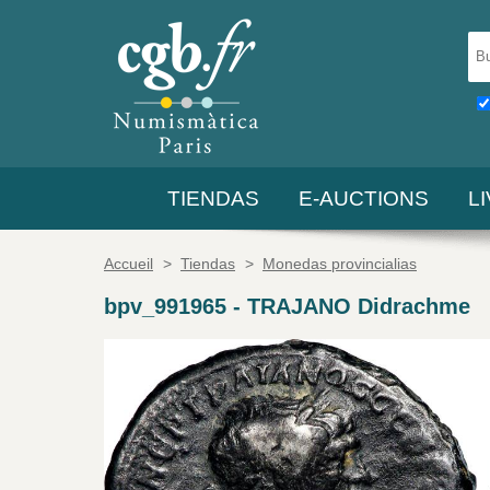
TIENDAS
E-AUCTIONS
L
Accueil
>
Tiendas
>
Monedas provincialias
bpv_991965
-
TRAJANO Didrachme