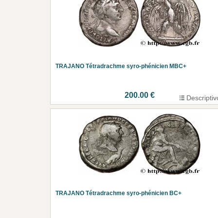
TRAJANO Tétradrachme syro-phénicien MBC+
200.00 €
Descriptiv
TRAJANO Tétradrachme syro-phénicien BC+