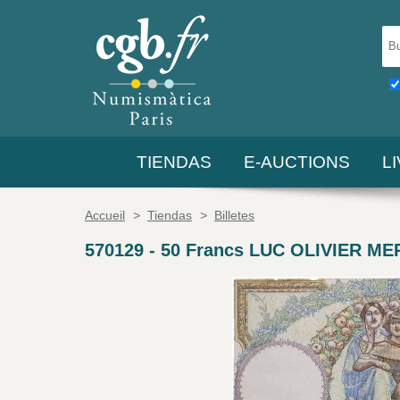
TIENDAS
E-AUCTIONS
L
Accueil
>
Tiendas
>
Billetes
570129
-
50 Francs LUC OLIVIER ME