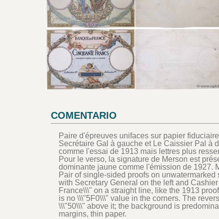
COMENTARIO
Paire d'épreuves unifaces sur papier fiduciaire 
Secrétaire Gal à gauche et Le Caissier Pal à d
comme l'essai de 1913 mais lettres plus resse
Pour le verso, la signature de Merson est prése
dominante jaune comme l'émission de 1927. Mar
Pair of single-sided proofs on unwatermarked 
with Secretary General on the left and Cashier 
France\\\" on a straight line, like the 1913 pro
is no \\\"5F0\\\" value in the corners. The reve
\\\"50\\\" above it; the background is predomin
margins, thin paper.