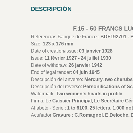
DESCRIPCIÓN
F.15 - 50 FRANCS L
Referencias Banque de France :
BDF192701 - 
Size:
123 x 176 mm
Date of creation/issue:
03 janvier 1928
Issue:
11 février 1927 - 24 juillet 1930
Date of withdraw:
26 janvier 1942
End of legal tender:
04 juin 1945
Descripción del anverso:
Mercury, two cherubs 
Descripción del reverso:
Personifications of S
Watermark:
Two women's heads in profile
Firma:
Le Caissier Principal, Le Secrétaire Géné
Alfabeto - Serie :
1 to 6100, 25 letters, 1,000 not
Acuñador
Gravure : C.Romagnol, E.Deloche. 