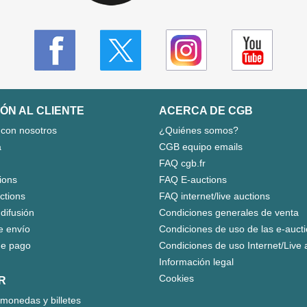
ÓN AL CLIENTE
ACERCA DE CGB
 con nosotros
¿Quiénes somos?
a
CGB equipo emails
FAQ cgb.fr
ions
FAQ E-auctions
uctions
FAQ internet/live auctions
 difusión
Condiciones generales de venta
e envío
Condiciones de uso de las e-auct
e pago
Condiciones de uso Internet/Live 
Información legal
Cookies
R
monedas y billetes