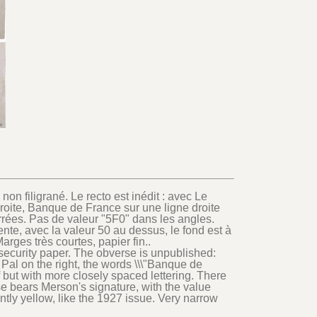
non filigrané. Le recto est inédit : avec Le
roite, Banque de France sur une ligne droite
rrées. Pas de valeur "5F0" dans les angles.
nte, avec la valeur 50 au dessus, le fond est à
ges très courtes, papier fin..
security paper. The obverse is unpublished:
Pal on the right, the words \\\"Banque de
of but with more closely spaced lettering. There
rse bears Merson's signature, with the value
antly yellow, like the 1927 issue. Very narrow