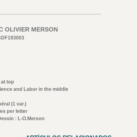
UC OLIVIER MERSON
BDF193003
at top
cience and Labor in the middle
ral (1 var.)
es per letter
Dessin : L-O.Merson