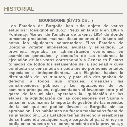
HISTORIAL
BOURGOGNE (ÉTATS DE ...)
Los Estados de Borgoña han sido objeto de varios
estudios: Rossignol en 1851; Preux en la ASFN en 1867 y
Fontenay, Manuel de l'amateur de tokens, 1854 de donde
tomamos prestadas muchas descripciones de tokens así
como los siguientes comentarios: "Los Estados de
Borgoña votaron impuestos, ayudas y subsidios. La
provincia regulaba su administración económica en
asambleas generales, y después de las sesiones, la
ejecución de los votos correspondía a Generales Electos
tomados de todos los estamentos de la sociedad y cuya
conducta era censurada en cada trienio por comisionados
especiales e independientes.. Los Elegidos hacían la
distribución de los tributos, y para ello designaban de
derecho a todos sus oficiales, ordenaban las
construcciones públicas y las reparaciones de los
caminos principales, reglamentaban el levantamiento y el
gasto de las milicias, operaban la liquidación de las
etapas, la adjudicación de las concesiones del Saona y
tenían en sus manos la importante gestión de las crecidas
de la sal que no podían llevarse a Borgoña sin su
aprobación. Los habitantes no fueron trasladados fuera de
su jurisdicción.. Los Estados tenían derecho a reembolsar
de su hacienda cualquier cargo cargado al país; el rey no
podía crear nuevos sin el consentimiento de la provincia, y