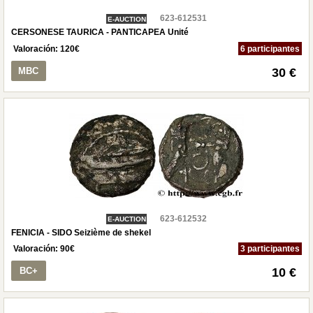
623-612531
E-AUCTION
CERSONESE TAURICA - PANTICAPEA Unité
Valoración:
120
€
6 participantes
MBC
30 €
623-612532
E-AUCTION
FENICIA - SIDO Seizième de shekel
Valoración:
90
€
3 participantes
BC+
10 €