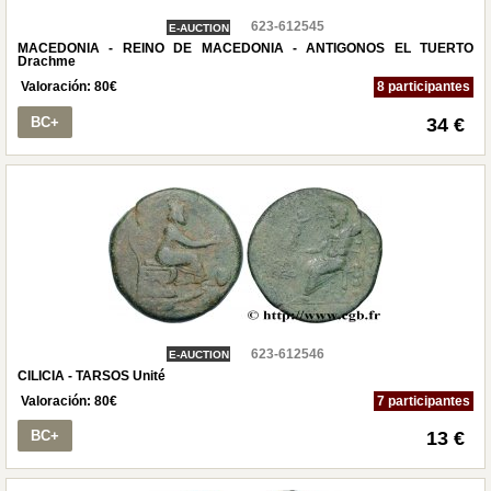
623-612545
E-AUCTION
MACEDONIA - REINO DE MACEDONIA - ANTIGONOS EL TUERTO
Drachme
Valoración:
80
€
8 participantes
BC+
34 €
623-612546
E-AUCTION
CILICIA - TARSOS Unité
Valoración:
80
€
7 participantes
BC+
13 €