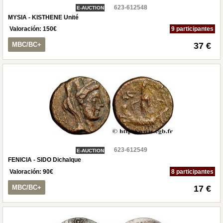
623-612548
E-AUCTION
MYSIA - KISTHENE Unité
Valoración:
150
€
9 participantes
MBC/BC+
37 €
623-612549
E-AUCTION
FENICIA - SIDO Dichalque
Valoración:
90
€
8 participantes
MBC/BC+
17 €