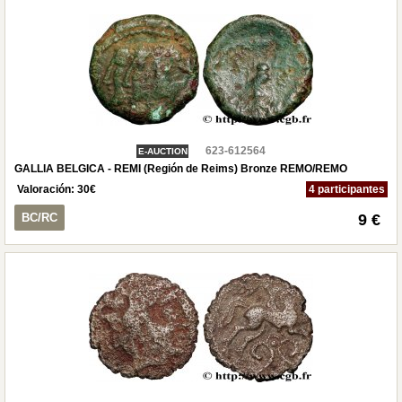
623-612564
E-AUCTION
GALLIA BELGICA - REMI (Región de Reims) Bronze REMO/REMO
Valoración:
30
€
4 participantes
BC/RC
9 €