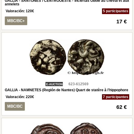
GALLIA - SANTONES / CENTROOESTE - Inciertas Obole au cheval et aux
annelets
Valoración:
120
€
5 participantes
MBC/BC+
17 €
623-612569
E-AUCTION
GALLIA - NAMNETES (Región de Nantes) Quart de statère à l'hippophore
Valoración:
220
€
7 participantes
MBC/BC
62 €