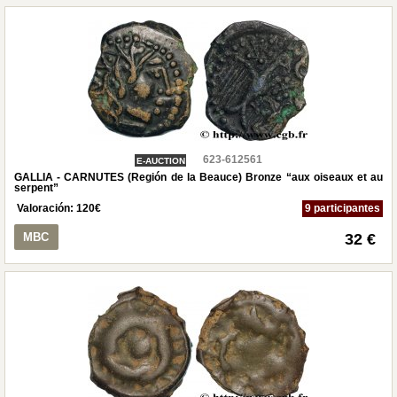
623-612561
E-AUCTION
GALLIA - CARNUTES (Región de la Beauce) Bronze “aux oiseaux et au
serpent”
Valoración:
120
€
9 participantes
MBC
32 €