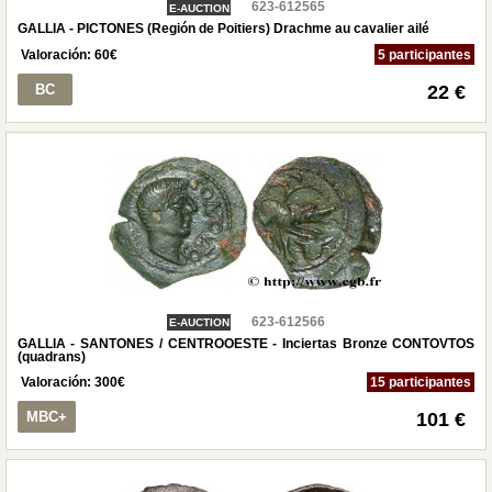
623-612565
E-AUCTION
GALLIA - PICTONES (Región de Poitiers) Drachme au cavalier ailé
Valoración:
60
€
5 participantes
BC
22 €
623-612566
E-AUCTION
GALLIA - SANTONES / CENTROOESTE - Inciertas Bronze CONTOVTOS
(quadrans)
Valoración:
300
€
15 participantes
MBC+
101 €