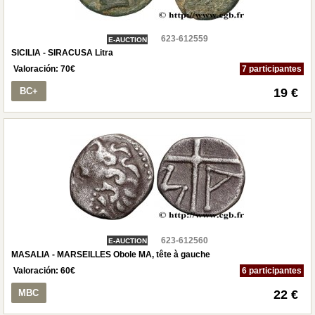
623-612559
E-AUCTION
SICILIA - SIRACUSA Litra
Valoración:
70
€
7 participantes
BC+
19 €
623-612560
E-AUCTION
MASALIA - MARSEILLES Obole MA, tête à gauche
Valoración:
60
€
6 participantes
MBC
22 €