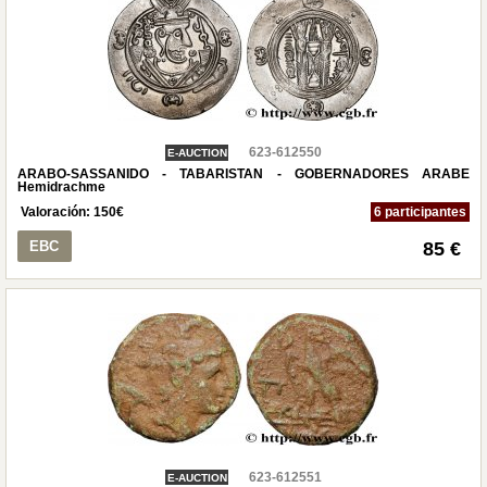
623-612550
E-AUCTION
ARABO-SASSANIDO - TABARISTAN - GOBERNADORES ARABE
Hemidrachme
Valoración:
150
€
6 participantes
EBC
85 €
623-612551
E-AUCTION