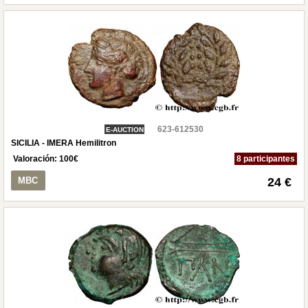
623-612530
E-AUCTION
SICILIA - IMERA Hemilitron
Valoración:
100
€
8 participantes
MBC
24 €