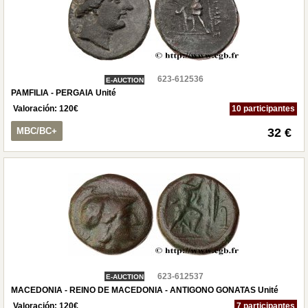
623-612536
E-AUCTION
PAMFILIA - PERGAIA Unité
Valoración:
120
€
10 participantes
MBC/BC+
32 €
623-612537
E-AUCTION
MACEDONIA - REINO DE MACEDONIA - ANTIGONO GONATAS Unité
Valoración:
120
€
7 participantes