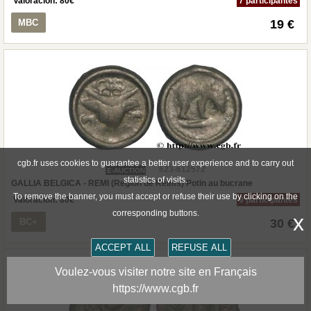
Valoración:
80
€
7 participantes
MBC
19 €
cgb.fr uses cookies to guarantee a better user experience and to carry out
623-612572
E-AUCTION
statistics of visits.
GALLIA BELGICA - REMI (Región de Reims) Potin au bucrane
To remove the banner, you must accept or refuse their use by clicking on the
Valoración:
80
€
9 participantes
corresponding buttons.
x
BC+
30 €
ACCEPT ALL
REFUSE ALL
Voulez-vous visiter notre site en Français
https://www.cgb.fr