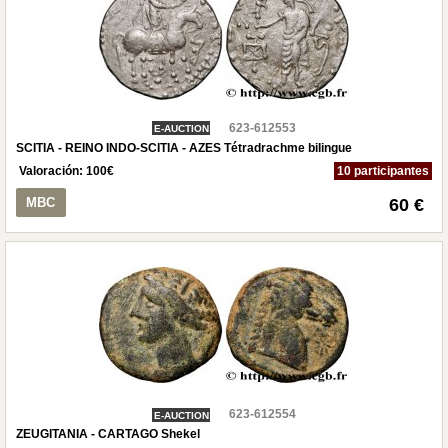
623-612553
E-AUCTION
SCITIA - REINO INDO-SCITIA - AZES Tétradrachme bilingue
Valoración:
100
€
10 participantes
MBC
60 €
623-612554
E-AUCTION
ZEUGITANIA - CARTAGO Shekel