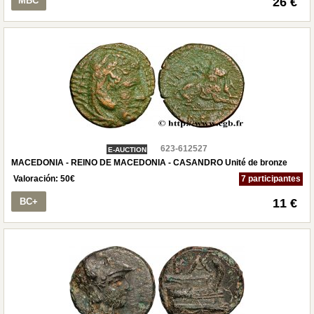
MBC
26 €
623-612527
E-AUCTION
MACEDONIA - REINO DE MACEDONIA - CASANDRO Unité de bronze
Valoración:
50
€
7 participantes
BC+
11 €