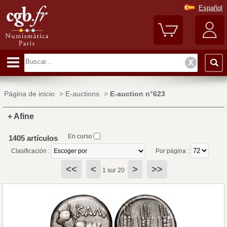
Español
Página de inicio
>
E-auctions
>
E-auction n°623
+ Afine
En curso
1405 artículos
Clasificación :
Por página :
<<
<
>
>>
1 sur 20