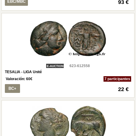
EBC/MBC
93 €
623-612558
E-AUCTION
TESALIA - LIGA Unité
Valoración:
60
€
7 participantes
BC+
22 €