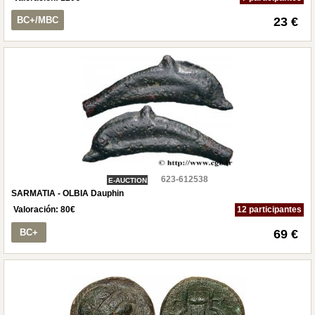
BC+/MBC
23 €
623-612538
E-AUCTION
SARMATIA - OLBIA Dauphin
Valoración:
80
€
12 participantes
BC+
69 €