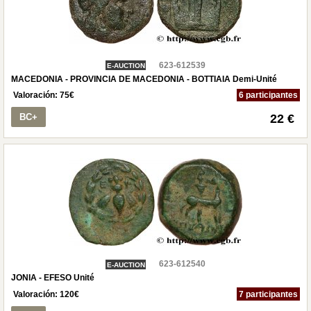
623-612539
E-AUCTION
MACEDONIA - PROVINCIA DE MACEDONIA - BOTTIAIA Demi-Unité
Valoración:
75
€
6 participantes
BC+
22 €
623-612540
E-AUCTION
JONIA - EFESO Unité
Valoración:
120
€
7 participantes