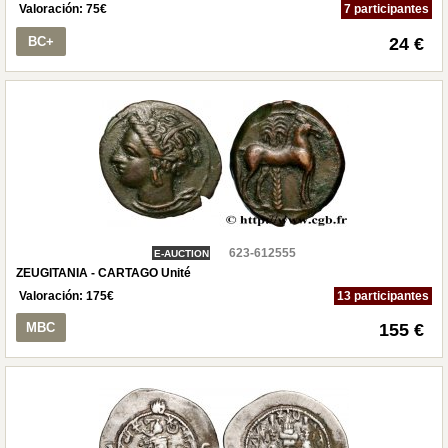
Valoración:
75
€
7 participantes
BC+
24 €
623-612555
E-AUCTION
ZEUGITANIA - CARTAGO Unité
Valoración:
175
€
13 participantes
MBC
155 €