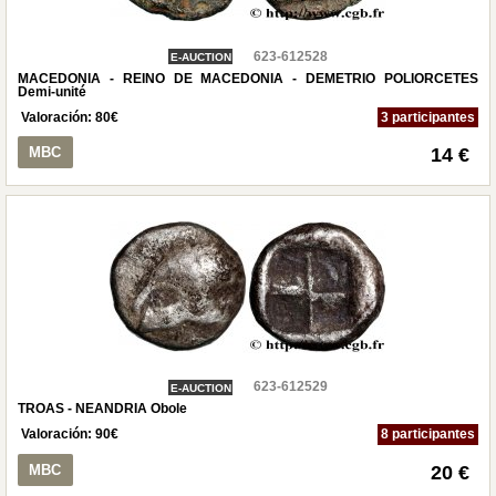
623-612528
E-AUCTION
MACEDONIA - REINO DE MACEDONIA - DEMETRIO POLIORCETES
Demi-unité
Valoración:
80
€
3 participantes
MBC
14 €
623-612529
E-AUCTION
TROAS - NEANDRIA Obole
Valoración:
90
€
8 participantes
MBC
20 €