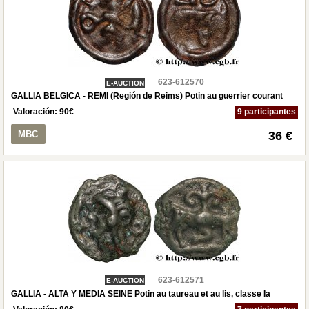
623-612570
E-AUCTION
GALLIA BELGICA - REMI (Región de Reims) Potin au guerrier courant
Valoración:
90
€
9 participantes
MBC
36 €
623-612571
E-AUCTION
GALLIA - ALTA Y MEDIA SEINE Potin au taureau et au lis, classe Ia