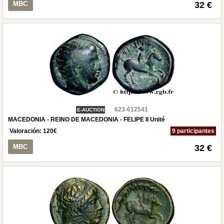
MBC
32 €
623-612541
E-AUCTION
MACEDONIA - REINO DE MACEDONIA - FELIPE II Unité
Valoración:
120
€
9 participantes
MBC
32 €