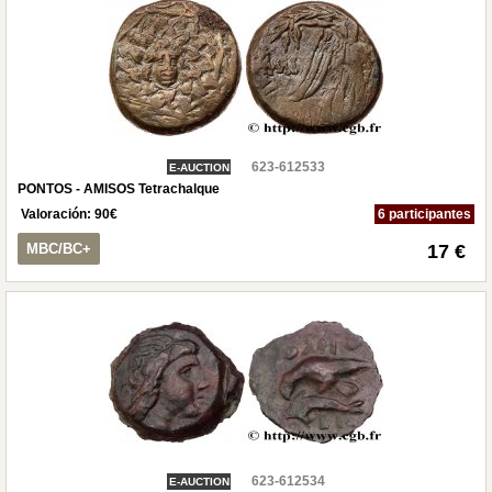
623-612533
E-AUCTION
PONTOS - AMISOS Tetrachalque
Valoración:
90
€
6 participantes
MBC/BC+
17 €
623-612534
E-AUCTION