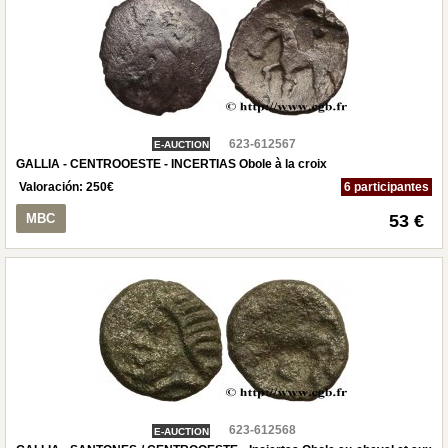
623-612567
E-AUCTION
GALLIA - CENTROOESTE - INCERTIAS Obole à la croix
Valoración:
250
€
6 participantes
MBC
53 €
623-612568
E-AUCTION