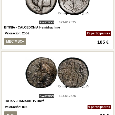
623-612525
E-AUCTION
BITINIA - CALCEDONIA Hemidrachme
Valoración:
250
€
15 participantes
MBC/MBC+
185 €
623-612526
E-AUCTION
TROAS - HAMAXITOS Unité
Valoración:
80
€
9 participantes