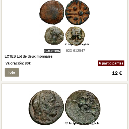
623-612547
E-AUCTION
LOTES Lot de deux monnaies
Valoración:
80
€
6 participantes
lote
12 €