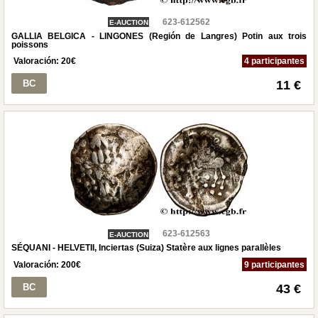
623-612562
E-AUCTION
GALLIA BELGICA - LINGONES (Región de Langres) Potin aux trois
poissons
Valoración:
20
€
4 participantes
BC
11 €
623-612563
E-AUCTION
SÉQUANI - HELVETII, Inciertas (Suiza) Statère aux lignes parallèles
Valoración:
200
€
9 participantes
BC
43 €