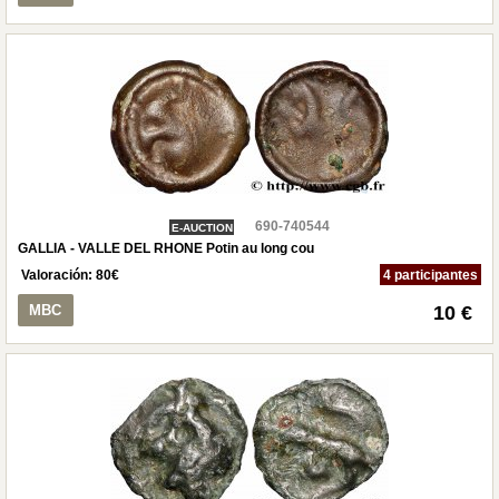
690-740544
E-AUCTION
GALLIA - VALLE DEL RHONE Potin au long cou
Valoración:
80
€
4 participantes
MBC
10 €