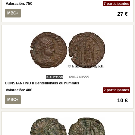
Valoración:
75
€
7 participantes
MBC+
27 €
690-740555
E-AUCTION
CONSTANTINO II Centenionalis ou nummus
Valoración:
40
€
2 participantes
MBC+
10 €