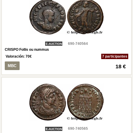
690-740564
E-AUCTION
CRISPO Follis ou nummus
Valoración:
70
€
7 participantes
MBC
18 €
690-740565
E-AUCTION