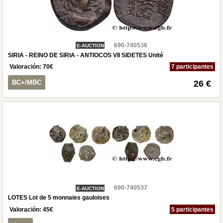
690-740536
E-AUCTION
SIRIA - REINO DE SIRIA - ANTIOCOS VII SIDETES Unité
Valoración:
70
€
7 participantes
BC+/MBC
26 €
690-740537
E-AUCTION
LOTES Lot de 5 monnaies gauloises
Valoración:
45
€
5 participantes