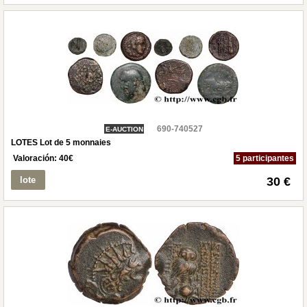
690-740527
E-AUCTION
LOTES Lot de 5 monnaies
Valoración:
40
€
5 participantes
lote
30 €