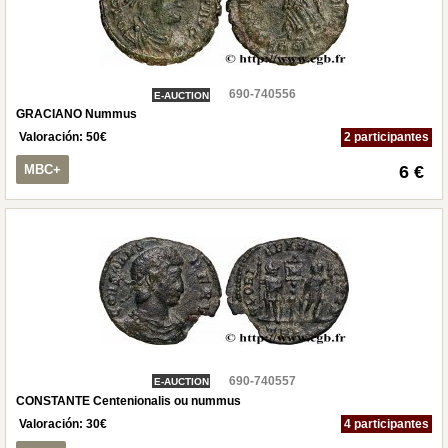
690-740556
E-AUCTION
GRACIANO Nummus
Valoración:
50
€
2 participantes
MBC+
6 €
690-740557
E-AUCTION
CONSTANTE Centenionalis ou nummus
Valoración:
30
€
4 participantes