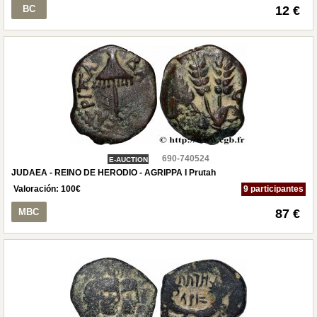
BC
12 €
690-740524
E-AUCTION
JUDAEA - REINO DE HERODIO - AGRIPPA I Prutah
Valoración:
100
€
9 participantes
MBC
87 €