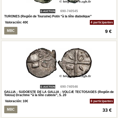
690-740545
E-AUCTION
TURONES (Región de Touraine) Potin “à la tête diabolique”
Valoración:
40
€
4 participantes
MBC
9 €
690-740546
E-AUCTION
GALLIA - SUDOESTE DE LA GALLIA - VOLCÆ TECTOSAGES (Región de
Tolosa) Drachme “à la tête cubiste”, S. 20
Valoración:
10
€
8 participantes
MBC
33 €