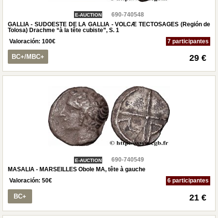
690-740548
E-AUCTION
GALLIA - SUDOESTE DE LA GALLIA - VOLCÆ TECTOSAGES (Región de
Tolosa) Drachme “à la tête cubiste”, S. 1
Valoración:
100
€
7 participantes
BC+/MBC+
29 €
690-740549
E-AUCTION
MASALIA - MARSEILLES Obole MA, tête à gauche
Valoración:
50
€
6 participantes
BC+
21 €