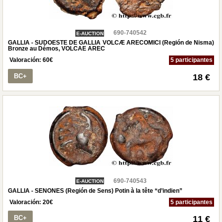
690-740542
E-AUCTION
GALLIA - SUDOESTE DE GALLIA VOLCÆ ARECOMICI (Región de Nisma)
Bronze au Démos, VOLCAE AREC
Valoración:
60
€
5 participantes
BC+
18 €
690-740543
E-AUCTION
GALLIA - SENONES (Región de Sens) Potin à la tête “d’indien”
Valoración:
20
€
5 participantes
BC+
11 €