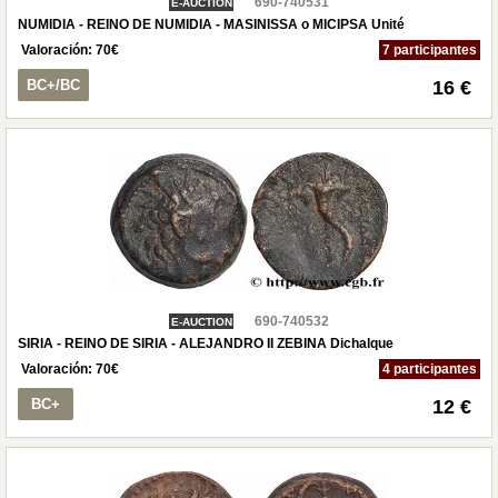
690-740531
E-AUCTION
NUMIDIA - REINO DE NUMIDIA - MASINISSA o MICIPSA Unité
Valoración:
70
€
7 participantes
BC+/BC
16 €
690-740532
E-AUCTION
SIRIA - REINO DE SIRIA - ALEJANDRO II ZEBINA Dichalque
Valoración:
70
€
4 participantes
BC+
12 €