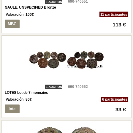
690-740551
E-AUCTION
GAULE, UNSPECIFIED Bronze
Valoración:
100
€
11 participantes
MBC
113 €
690-740552
E-AUCTION
LOTES Lot de 7 monnaies
Valoración:
80
€
6 participantes
lote
33 €