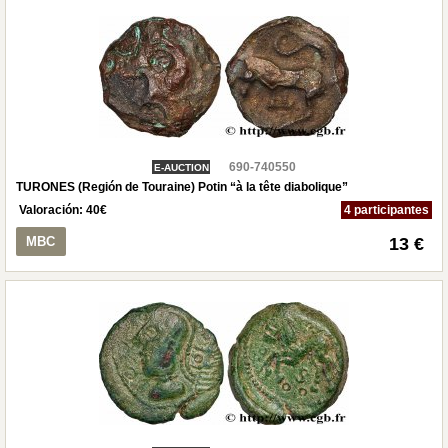
690-740550
E-AUCTION
TURONES (Región de Touraine) Potin “à la tête diabolique”
Valoración:
40
€
4 participantes
MBC
13 €