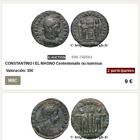
690-740561
E-AUCTION
CONSTANTINO I EL MAGNO Centenionalis ou nummus
Valoración:
30
€
2 participantes
MBC
9 €