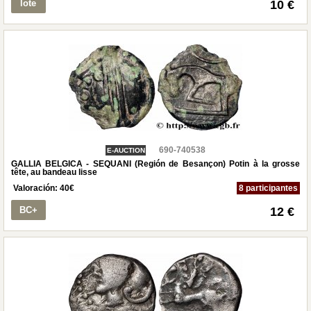
lote
10 €
690-740538
E-AUCTION
GALLIA BELGICA - SEQUANI (Región de Besançon) Potin à la grosse
tête, au bandeau lisse
Valoración:
40
€
8 participantes
BC+
12 €