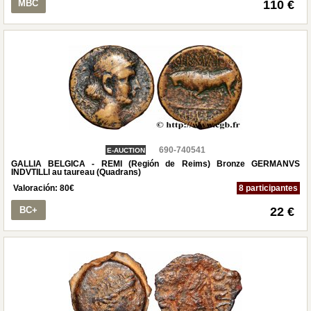
MBC
110 €
690-740541
E-AUCTION
GALLIA BELGICA - REMI (Región de Reims) Bronze GERMANVS
INDVTILLI au taureau (Quadrans)
Valoración:
80
€
8 participantes
BC+
22 €