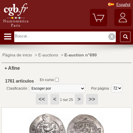
Español
Página de inicio
>
E-auctions
>
E-auction n°690
+ Afine
En curso
1761 artículos
Clasificación :
Por página :
<<
<
>
>>
1 sur 25