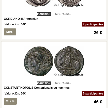
690-740559
E-AUCTION
GORDIANO III Antoninien
Valoración:
40
€
7 participantes
MBC
26 €
690-740560
E-AUCTION
CONSTANTINOPOLIS Centenionalis ou nummus
Valoración:
60
€
5 participantes
MBC+
46 €