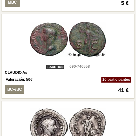
MBC
5 €
690-740558
E-AUCTION
CLAUDIO As
Valoración:
50
€
10 participantes
BC+/BC
41 €