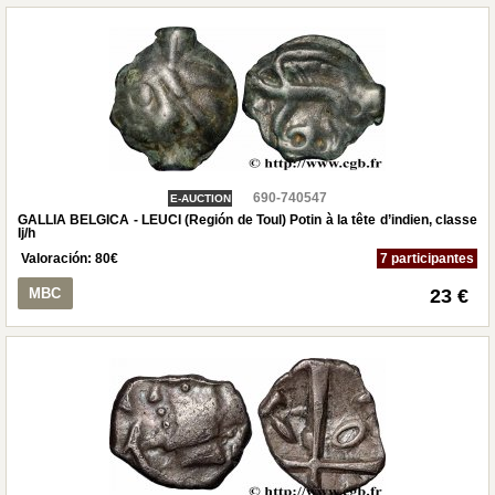
690-740547
E-AUCTION
GALLIA BELGICA - LEUCI (Región de Toul) Potin à la tête d’indien, classe
Ij/h
Valoración:
80
€
7 participantes
MBC
23 €