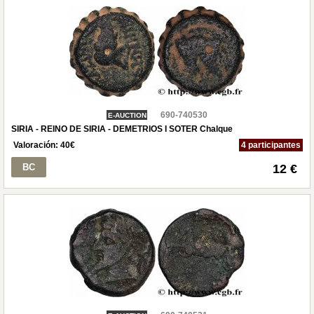
690-740530
E-AUCTION
SIRIA - REINO DE SIRIA - DEMETRIOS I SOTER Chalque
Valoración:
40
€
4 participantes
BC
12 €