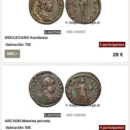
690-740567
E-AUCTION
DIOCLECIANO Aurelianus
Valoración:
70
€
5 participantes
MBC+
28 €
690-740568
E-AUCTION
ARCADIO Maiorina pecunia
Valoración:
50
€
4 participantes