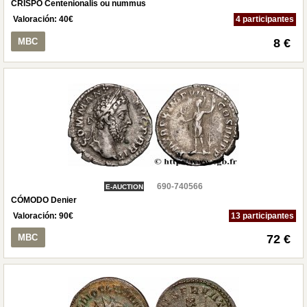
CRISPO Centenionalis ou nummus
Valoración:
40
€
4 participantes
MBC
8 €
690-740566
E-AUCTION
CÓMODO Denier
Valoración:
90
€
13 participantes
MBC
72 €