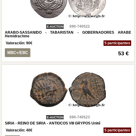
690-740522
E-AUCTION
ARABO-SASSANIDO - TABARISTAN - GOBERNADORES ARABE
Hemidrachme
Valoración:
90
€
5 participantes
MBC+/EBC
53 €
690-740523
E-AUCTION
SIRIA - REINO DE SIRIA - ANTIOCOS VIII GRYPOS Unité
Valoración:
40
€
5 participantes