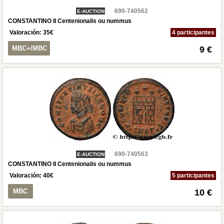
690-740562
E-AUCTION
CONSTANTINO II Centenionalis ou nummus
Valoración:
35
€
4 participantes
MBC+/MBC
9 €
690-740563
E-AUCTION
CONSTANTINO II Centenionalis ou nummus
Valoración:
40
€
5 participantes
MBC
10 €