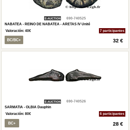
690-740525
E-AUCTION
NABATEA - REINO DE NABATEA - ARETAS IV Unité
Valoración:
40
€
7 participantes
BC/BC+
32 €
690-740526
E-AUCTION
SARMATIA - OLBIA Dauphin
Valoración:
80
€
6 participantes
BC+
28 €