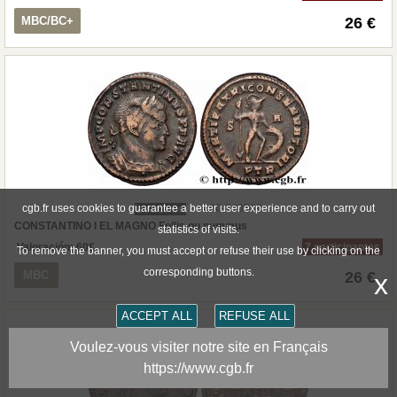
MBC/BC+
26 €
cgb.fr uses cookies to guarantee a better user experience and to carry out
690-740569
E-AUCTION
CONSTANTINO I EL MAGNO Follis ou nummus
statistics of visits.
Valoración:
60
€
7 participantes
To remove the banner, you must accept or refuse their use by clicking on the
corresponding buttons.
MBC
26 €
x
ACCEPT ALL
REFUSE ALL
Voulez-vous visiter notre site en Français
https://www.cgb.fr