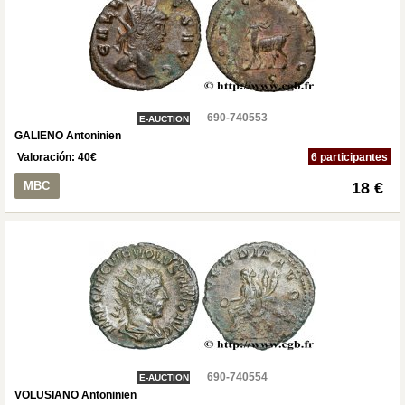
690-740553
E-AUCTION
GALIENO Antoninien
Valoración:
40
€
6 participantes
MBC
18 €
690-740554
E-AUCTION
VOLUSIANO Antoninien