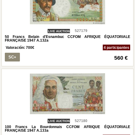
527179
LIVE AUCTION
50 Francs Belain d'Esnambuc CCFOM AFRIQUE ÉQUATORIALE
FRANÇAISE 1947 A.132a
Valoración:
700
€
4 participantes
SC+
560 €
527180
LIVE AUCTION
100 Francs La Bourdonnais CCFOM AFRIQUE ÉQUATORIALE
FRANÇAISE 1947 A.133a