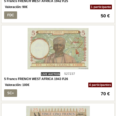
5 Francs FRENCH WEST AFRICA 1942 P.25
Valoración:
90
€
1 participante
FDC
50 €
527237
LIVE AUCTION
5 Francs FRENCH WEST AFRICA 1943 P.26
Valoración:
100
€
4 participantes
SC+
70 €