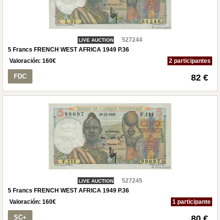
527244
LIVE AUCTION
5 Francs FRENCH WEST AFRICA 1949 P.36
Valoración:
160
€
2 participantes
FDC
82 €
527245
LIVE AUCTION
5 Francs FRENCH WEST AFRICA 1949 P.36
Valoración:
160
€
1 participante
SC+
80 €