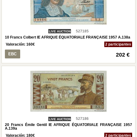
527185
LIVE AUCTION
10 Francs Colbert IE AFRIQUE ÉQUATORIALE FRANÇAISE 1957 A.138a
Valoración:
160
€
2 participantes
EBC
202 €
527186
LIVE AUCTION
20 Francs Émile Gentil IE AFRIQUE ÉQUATORIALE FRANÇAISE 1957
A.139a
Valoración:
180
€
2 participantes