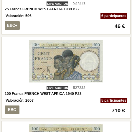
527231
LIVE AUCTION
25 Francs FRENCH WEST AFRICA 1939 P.22
Valoración:
50
€
6 participantes
EBC+
46 €
527232
LIVE AUCTION
100 Francs FRENCH WEST AFRICA 1940 P.23
Valoración:
260
€
5 participantes
EBC
710 €