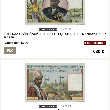
527188
LIVE AUCTION
100 Francs Félix Éboué IE AFRIQUE ÉQUATORIALE FRANÇAISE 1957
A.141a
Valoración:
600
€
6 participantes
FDC
680 €
527189
LIVE AUCTION