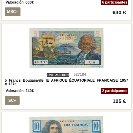
Valoración:
600
€
6 participantes
MBC+
630 €
527184
LIVE AUCTION
5 Francs Bougainville IE AFRIQUE ÉQUATORIALE FRANÇAISE 1957
A.137a
Valoración:
240
€
2 participantes
SC+
125 €