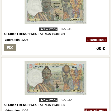
527241
LIVE AUCTION
5 Francs FRENCH WEST AFRICA 1948 P.36
Valoración:
120
€
1 participante
FDC
60 €
527242
LIVE AUCTION
5 Francs FRENCH WEST AFRICA 1948 P.36
Valoración:
120
€
4 participantes