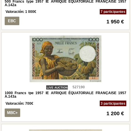
500 Francs type 1957 IE AFRIQUE ÉQUATORIALE FRANÇAISE 1957
A.142a
Valoración:
1 000
€
7 participantes
EBC
1 950 €
527190
LIVE AUCTION
1000 Francs tpe 1957 IE AFRIQUE ÉQUATORIALE FRANÇAISE 1957
A.143a
Valoración:
700
€
3 participantes
MBC+
1 200 €