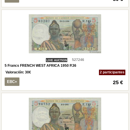
527246
LIVE AUCTION
5 Francs FRENCH WEST AFRICA 1950 P.36
Valoración:
30
€
2 participantes
EBC+
25 €