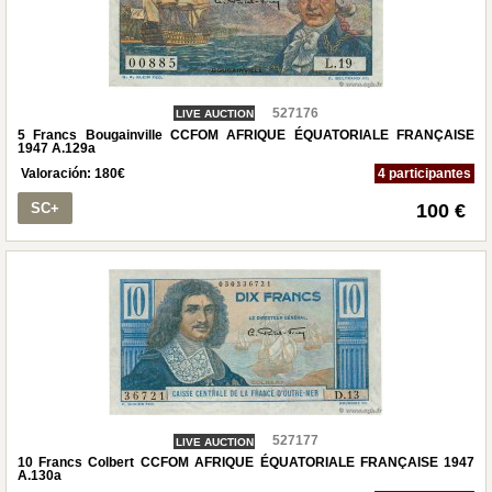
527176
LIVE AUCTION
5 Francs Bougainville CCFOM AFRIQUE ÉQUATORIALE FRANÇAISE
1947 A.129a
Valoración:
180
€
4 participantes
SC+
100 €
527177
LIVE AUCTION
10 Francs Colbert CCFOM AFRIQUE ÉQUATORIALE FRANÇAISE 1947
A.130a