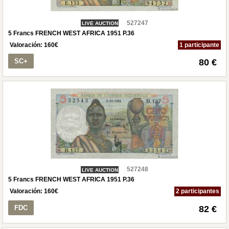
527247
LIVE AUCTION
5 Francs FRENCH WEST AFRICA 1951 P.36
Valoración:
160
€
1 participante
SC+
80 €
527248
LIVE AUCTION
5 Francs FRENCH WEST AFRICA 1951 P.36
Valoración:
160
€
2 participantes
FDC
82 €