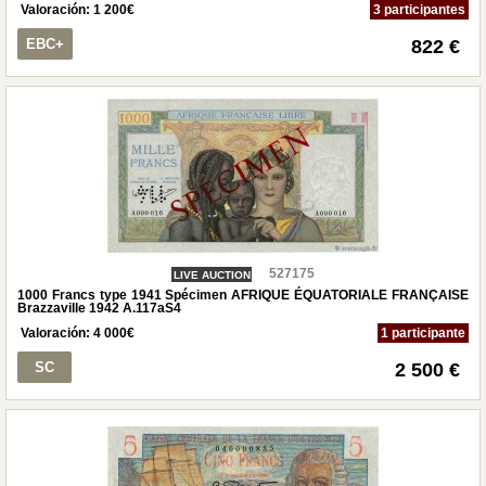
Valoración:
1 200
€
3 participantes
EBC+
822 €
527175
LIVE AUCTION
1000 Francs type 1941 Spécimen AFRIQUE ÉQUATORIALE FRANÇAISE
Brazzaville 1942 A.117aS4
Valoración:
4 000
€
1 participante
SC
2 500 €