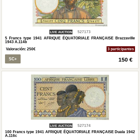
527173
LIVE AUCTION
5 Francs type 1941 AFRIQUE ÉQUATORIALE FRANÇAISE Brazzaville
1943 A.114b
Valoración:
250
€
3 participantes
SC+
150 €
527174
LIVE AUCTION
100 Francs type 1941 AFRIQUE ÉQUATORIALE FRANÇAISE Duala 1942
A.116c