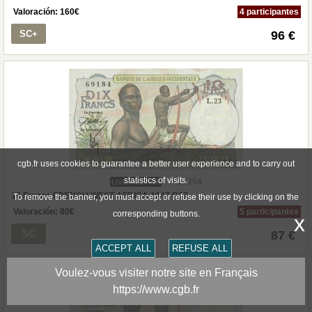
Valoración:
160
€
4 participantes
SC+
96 €
cgb.fr uses cookies to guarantee a better user experience and to carry out
statistics of visits.
527254
LIVE AUCTION
10 Francs FRENCH WEST AFRICA 1947 P.37
To remove the banner, you must accept or refuse their use by clicking on the
Valoración:
80
€
5 participantes
corresponding buttons.
x
SC
87 €
ACCEPT ALL
REFUSE ALL
Voulez-vous visiter notre site en Français
https://www.cgb.fr