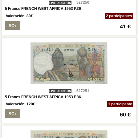
527250
LIVE AUCTION
5 Francs FRENCH WEST AFRICA 1953 P.36
Valoración:
80
€
2 participantes
SC+
41 €
527251
LIVE AUCTION
5 Francs FRENCH WEST AFRICA 1953 P.36
Valoración:
120
€
1 participante
SC+
60 €