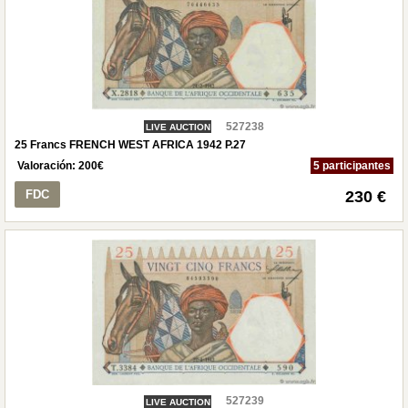
527238
LIVE AUCTION
25 Francs FRENCH WEST AFRICA 1942 P.27
Valoración:
200
€
5 participantes
FDC
230 €
527239
LIVE AUCTION