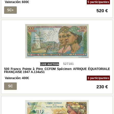
Valoración:
600
€
5 participantes
SC+
520 €
527181
LIVE AUCTION
500 Francs Pointe à Pitre CCFOM Spécimen AFRIQUE ÉQUATORIALE
FRANÇAISE 1947 A.134aS1
Valoración:
400
€
3 participantes
SC
230 €