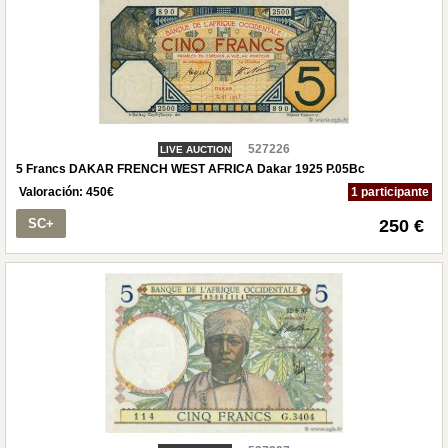
527226
LIVE AUCTION
5 Francs DAKAR FRENCH WEST AFRICA Dakar 1925 P.05Bc
Valoración:
450
€
1 participante
SC+
250 €