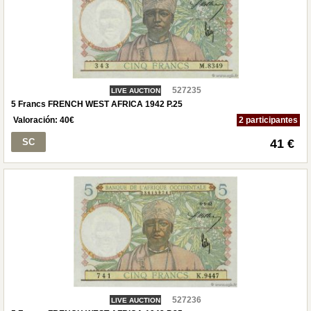
527235
LIVE AUCTION
5 Francs FRENCH WEST AFRICA 1942 P.25
Valoración:
40
€
2 participantes
SC
41 €
527236
LIVE AUCTION