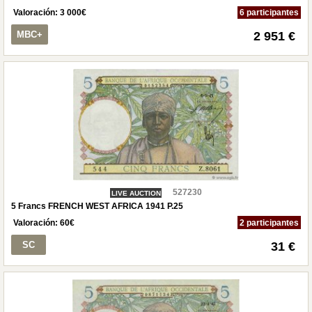
Valoración:
3 000
€
6 participantes
MBC+
2 951 €
527230
LIVE AUCTION
5 Francs FRENCH WEST AFRICA 1941 P.25
Valoración:
60
€
2 participantes
SC
31 €