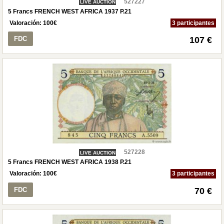
527227
LIVE AUCTION
5 Francs FRENCH WEST AFRICA 1937 P.21
Valoración:
100
€
3 participantes
FDC
107 €
527228
LIVE AUCTION
5 Francs FRENCH WEST AFRICA 1938 P.21
Valoración:
100
€
3 participantes
FDC
70 €