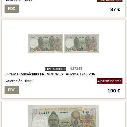
FDC
87 €
527243
LIVE AUCTION
5 Francs Consécutifs FRENCH WEST AFRICA 1948 P.36
Valoración:
160
€
4 participantes
FDC
100 €