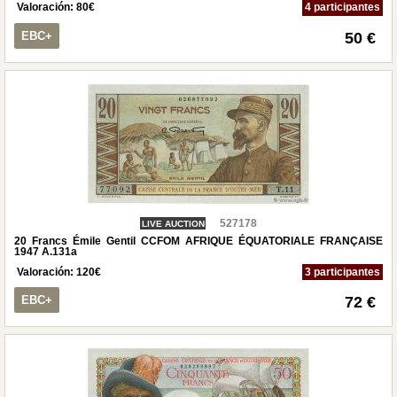
Valoración:
80
€
4 participantes
EBC+
50 €
527178
LIVE AUCTION
20 Francs Émile Gentil CCFOM AFRIQUE ÉQUATORIALE FRANÇAISE
1947 A.131a
Valoración:
120
€
3 participantes
EBC+
72 €