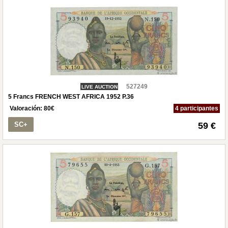
527249
LIVE AUCTION
5 Francs FRENCH WEST AFRICA 1952 P.36
Valoración:
80
€
4 participantes
SC+
59 €