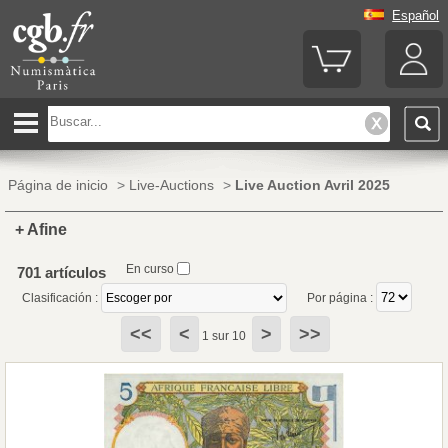
Español
Página de inicio
>
Live-Auctions
>
Live Auction Avril 2025
+ Afine
En curso
701 artículos
Clasificación :
Por página :
<<
<
>
>>
1 sur 10