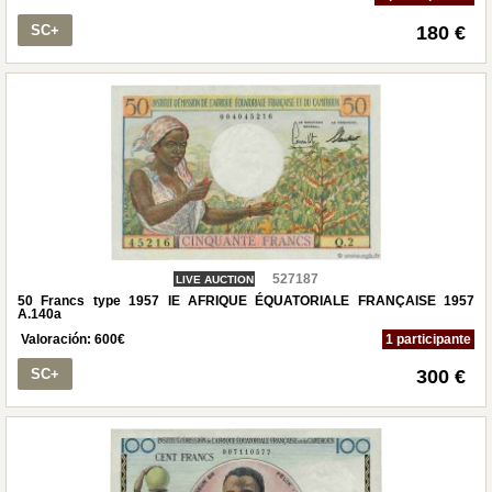
SC+
180 €
527187
LIVE AUCTION
50 Francs type 1957 IE AFRIQUE ÉQUATORIALE FRANÇAISE 1957
A.140a
Valoración:
600
€
1 participante
SC+
300 €