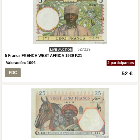
527229
LIVE AUCTION
5 Francs FRENCH WEST AFRICA 1939 P.21
Valoración:
100
€
2 participantes
FDC
52 €