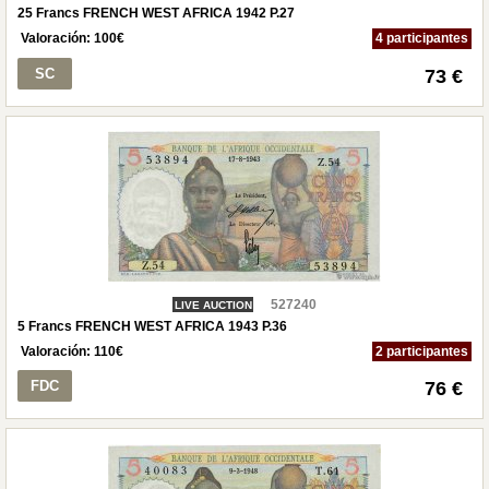
25 Francs FRENCH WEST AFRICA 1942 P.27
Valoración:
100
€
4 participantes
SC
73 €
527240
LIVE AUCTION
5 Francs FRENCH WEST AFRICA 1943 P.36
Valoración:
110
€
2 participantes
FDC
76 €