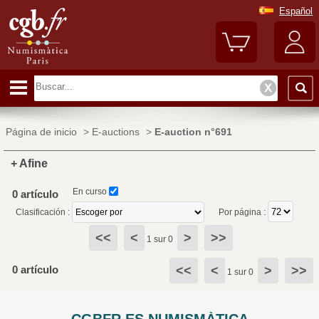
Español
Página de inicio
>
E-auctions
>
E-auction n°691
+ Afine
En curso
0 artículo
Clasificación :
Por página :
<<
<
>
>>
1 sur 0
0 artículo
<<
<
>
>>
1 sur 0