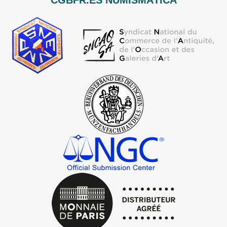
CGBFR.ES NUMISMÀTICA