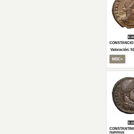
E-A
CONSTANCIO I
Valoración:
5
MBC+
E-A
CONSTANTINO 
nummus