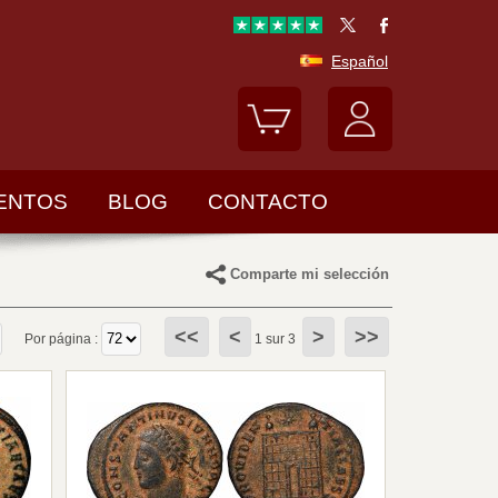
Español
ENTOS
BLOG
CONTACTO
Comparte mi selección
<<
<
>
>>
Por página :
1 sur 3