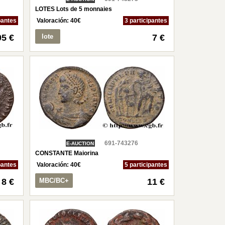
LOTES Lots de 5 monnaies
pantes
Valoración:
40
€
3 participantes
05 €
lote
7 €
691-743276
E-AUCTION
CONSTANTE Maiorina
pantes
Valoración:
40
€
5 participantes
8 €
MBC/BC+
11 €