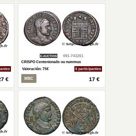
691-743261
E-AUCTION
CRISPO Centenionalis ou nummus
pantes
Valoración:
75
€
6 participantes
27 €
MBC
17 €