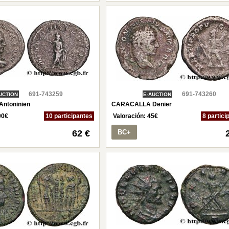
691-743259
691-743260
UCTION
E-AUCTION
ntoninien
CARACALLA Denier
00
€
10 participantes
Valoración:
45
€
8 partici
62 €
BC+