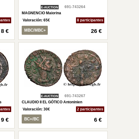
691-743264
E-AUCTION
MAGNENCIO Maiorina
pantes
Valoración:
65
€
8 participantes
8 €
MBC/MBC+
26 €
691-743267
E-AUCTION
s
CLAUDIO II EL GÓTICO Antoninien
pantes
Valoración:
30
€
2 participantes
9 €
BC+/BC
6 €