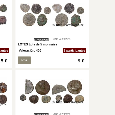
691-743270
E-AUCTION
LOTES Lots de 5 monnaies
pantes
Valoración:
40
€
3 participantes
15 €
lote
9 €
691-743273
E-AUCTION