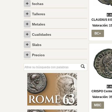
fechas
Talleres
E-A
CLAUDIUS II 
Metales
Valoración:
1
BC+
Cualidades
Slabs
Precios
E-A
CRISPO Cente
Valoración:
3
MBC