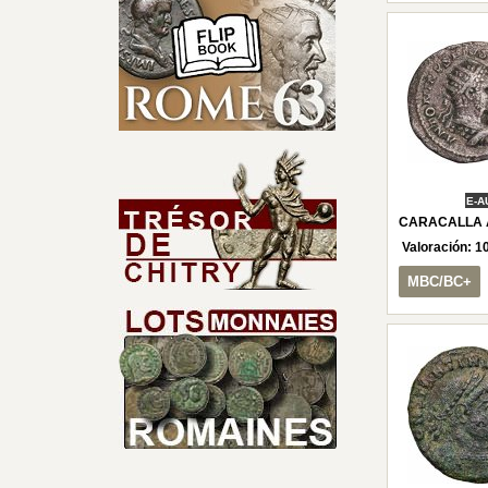
E-A
CARACALLA A
Valoración:
1
MBC/BC+