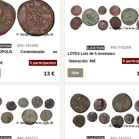
691-743268
UCTION
691-743269
E-AUCTION
OPOLIS Centenionalis ou
LOTES Lots de 5 monnaies
Valoración:
40
€
6 partici
0
€
5 participantes
13 €
lote
691-743271
691-743272
UCTION
E-AUCTION