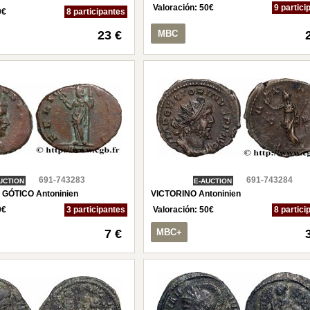
Valoración:
50
€
9 partici
0
€
8 participantes
23 €
MBC
691-743283
691-743284
UCTION
E-AUCTION
 GÓTICO Antoninien
VICTORINO Antoninien
0
€
3 participantes
Valoración:
50
€
8 partici
7 €
MBC+