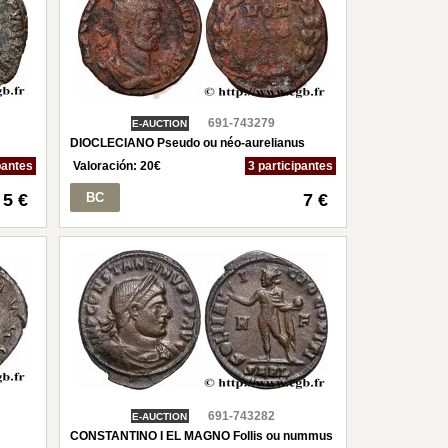
691-743279
E-AUCTION
DIOCLECIANO Pseudo ou néo-aurelianus
pantes
Valoración:
20
€
3 participantes
5 €
BC
7 €
691-743282
E-AUCTION
CONSTANTINO I EL MAGNO Follis ou nummus