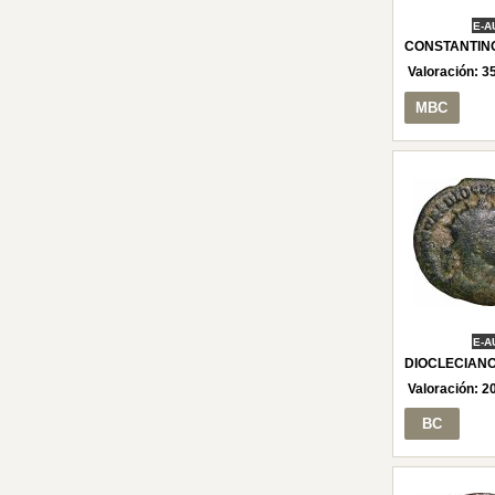
E-A
CONSTANTINO 
Valoración:
3
MBC
E-A
DIOCLECIANO 
Valoración:
2
BC