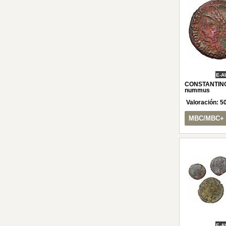
E-A
CONSTANTIN
nummus
Valoración:
5
MBC/MBC+
E-A