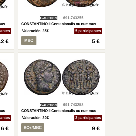
691-743255
E-AUCTION
mus
CONSTANTINO II Centenionalis ou nummus
pantes
Valoración:
35
€
5 participantes
12 €
MBC
5 €
691-743258
E-AUCTION
mus
CONSTANTINO II Centenionalis ou nummus
pantes
Valoración:
30
€
3 participantes
6 €
BC+/MBC
9 €