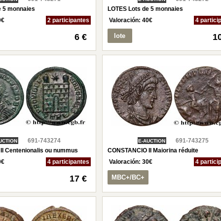
e 5 monnaies
LOTES Lots de 5 monnaies
0
€
2 participantes
Valoración:
40
€
4 partici
6 €
lote
1
691-743274
691-743275
UCTION
E-AUCTION
I Centenionalis ou nummus
CONSTANCIO II Maiorina réduite
0
€
4 participantes
Valoración:
30
€
4 partici
17 €
MBC+/BC+