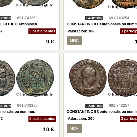
691-743253
691-743254
UCTION
E-AUCTION
EL GÓTICO Antoninien
CONSTANTINO II Centenionalis ou num
5
€
5 participantes
Valoración:
30
€
3 partici
9 €
MBC
691-743256
691-743257
UCTION
E-AUCTION
nionalis ou nummus
CONSTANTINO II Centenionalis ou num
5
€
5 participantes
Valoración:
20
€
3 partici
10 €
BC+