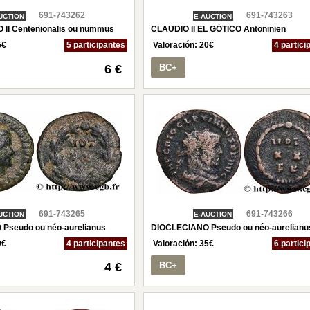
691-743262
691-743263
UCTION
E-AUCTION
II Centenionalis ou nummus
CLAUDIO II EL GÓTICO Antoninien
5
€
5 participantes
Valoración:
20
€
4 partici
6 €
BC+
691-743265
691-743266
UCTION
E-AUCTION
Pseudo ou néo-aurelianus
DIOCLECIANO Pseudo ou néo-aurelianu
0
€
4 participantes
Valoración:
35
€
6 partici
4 €
BC+