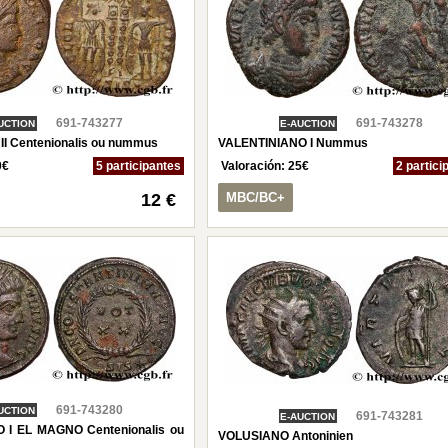
691-743277
691-743278
UCTION
E-AUCTION
I Centenionalis ou nummus
VALENTINIANO I Nummus
0
€
5 participantes
Valoración:
25
€
2 partici
12 €
MBC/BC+
691-743280
UCTION
691-743281
E-AUCTION
I EL MAGNO Centenionalis ou
VOLUSIANO Antoninien